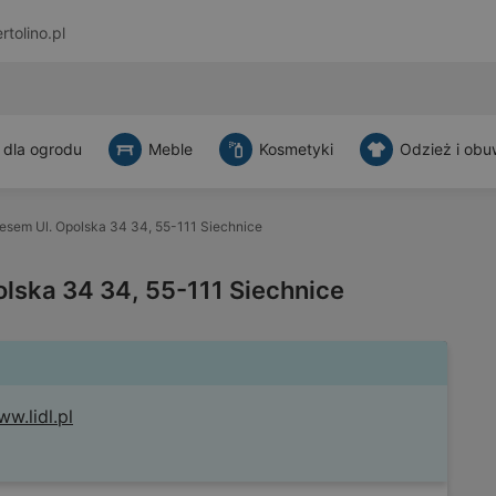
rtolino.pl
 dla ogrodu
Meble
Kosmetyki
Odzież i obu
resem Ul. Opolska 34 34, 55-111 Siechnice
olska 34 34, 55-111 Siechnice
w.lidl.pl