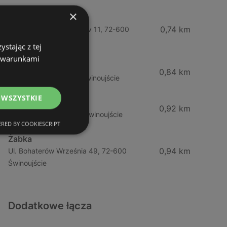
×
Żabka
0,74 km
Wybrzeze Władysława Iv 11, 72-600
Świnoujście
stając z tej
z warunkami
Biedronka
0,84 km
Chrobrego 9, 72-600 Świnoujście
 WSZYSTKIE
ABC
0,92 km
Barlickiego, 4, 72-600 Świnoujście
RED BY COOKIESCRIPT
Żabka
0,94 km
Ul. Bohaterów Września 49, 72-600
Świnoujście
Dodatkowe łącza