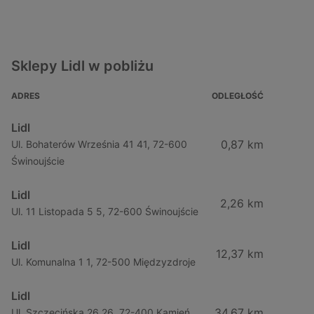
Sklepy Lidl w pobliżu
ADRES
ODLEGŁOŚĆ
Lidl
0,87 km
Ul. Bohaterów Września 41 41, 72-600
Świnoujście
Lidl
2,26 km
Ul. 11 Listopada 5 5, 72-600 Świnoujście
Lidl
12,37 km
Ul. Komunalna 1 1, 72-500 Międzyzdroje
Lidl
34,67 km
Ul. Szczecińska 26 26, 72-400 Kamień