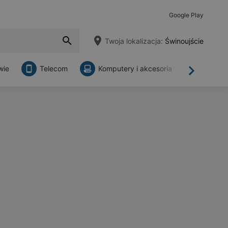
Google Play
Twoja lokalizacja:
Świnoujście
wie
Telecom
Komputery i akcesoria
Sklepy
Dalej