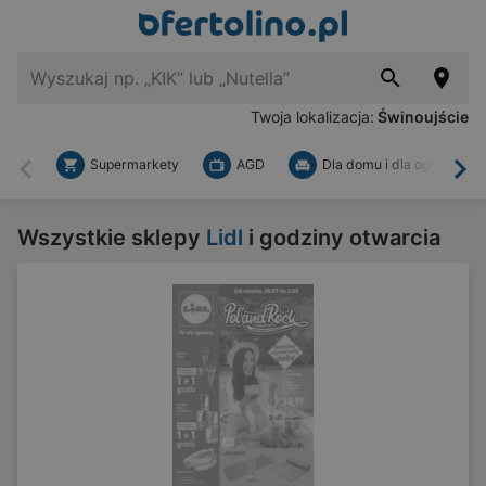
Twoja lokalizacja:
Świnoujście
Supermarkety
AGD
Dla domu i dla ogrodu
Wstecz
Dal
Wszystkie sklepy
Lidl
i godziny otwarcia