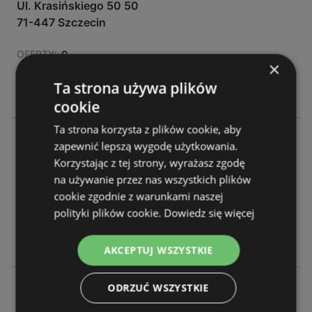
Ul. Krasińskiego 50 50
71-447 Szczecin
OFERTY:
0
×
GAZETKI:
0
Ta strona używa plików
ODLEGŁOŚĆ:
52,93 km
cookie
Ta strona korzysta z plików cookie, aby
Lidl
zapewnić lepszą wygodę użytkowania.
Ul. Bandurskiego 97 97
Korzystając z tej strony, wyrażasz zgodę
71-685 Szczecin
na używanie przez nas wszystkich plików
cookie zgodnie z warunkami naszej
OFERTY:
0
polityki plików cookie.
Dowiedz się więcej
GAZETKI:
0
ODLEGŁOŚĆ:
53,47 km
AKCEPTUJ WSZYSTKIE
Lidl
ODRZUĆ WSZYSTKIE
Ul. Szkolna 45 45