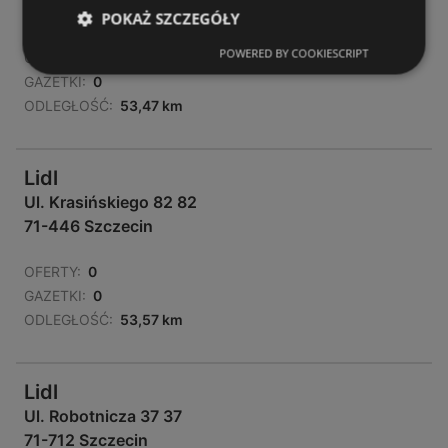
72-100 Goleniów
POKAŻ SZCZEGÓŁY
POWERED BY COOKIESCRIPT
OFERTY:
0
GAZETKI:
0
ODLEGŁOŚĆ:
53,47 km
Lidl
Ul. Krasińskiego 82 82
71-446 Szczecin
OFERTY:
0
GAZETKI:
0
ODLEGŁOŚĆ:
53,57 km
Lidl
Ul. Robotnicza 37 37
71-712 Szczecin