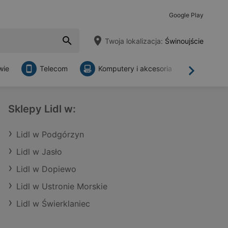
Google Play
Twoja lokalizacja:
Świnoujście
wie
Telecom
Komputery i akcesoria
Sklepy
Dalej
Sklepy Lidl w:
Lidl w Podgórzyn
Lidl w Jasło
Lidl w Dopiewo
Lidl w Ustronie Morskie
Lidl w Świerklaniec