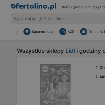
Oferty i gazetki pod ręką
Ofe
Supermarkety
AGD
Dla domu i
Wstecz
Wszystkie sklepy
Lidl
i godziny 
Ofe
Akt