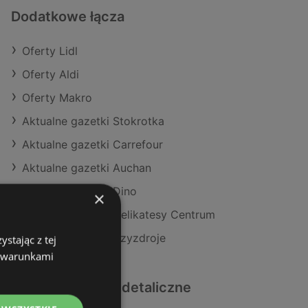
Dodatkowe łącza
Oferty Lidl
Oferty Aldi
Oferty Makro
Aktualne gazetki Stokrotka
Aktualne gazetki Carrefour
Aktualne gazetki Auchan
Aktualne gazetki Dino
×
Aktualne gazetki Delikatesy Centrum
Sklepy Lidl w Międzyzdroje
stając z tej
z warunkami
Podobne sklepy detaliczne