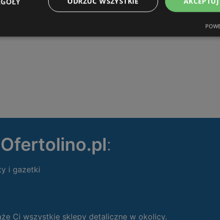
EGÓŁY
ODRZUĆ WSZYSTKIE
AKCEPTUJ
POWE
ę
Ofertolino.pl
:
ty i gazetki
 Ci wszystkie sklepy detaliczne w okolicy.