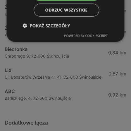
Żabka
ODRZUĆ WSZYSTKIE
0,64 km
Ul. Barlickiego 4d / 2, 72-602 Świnoujście
POKAŻ SZCZEGÓŁY
Żabka
0,74 km
Wybrzeze Władysława Iv 11, 72-600 Świnoujście
POWERED BY COOKIESCRIPT
Biedronka
0,84 km
Chrobrego 9, 72-600 Świnoujście
Lidl
0,87 km
Ul. Bohaterów Września 41 41, 72-600 Świnoujście
ABC
0,92 km
Barlickiego, 4, 72-600 Świnoujście
Dodatkowe łącza