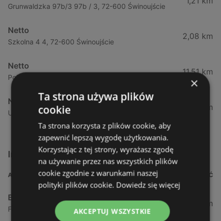
1,21 km
Grunwaldzka 97b/3 97b / 3, 72-600 Świnoujście
Netto
2,08 km
Szkolna 4 4, 72-600 Świnoujście
Netto
11,51 km
Polna 67 67, 72-500 Międzyzdroje
×
Ta strona używa plików
Netto
12,41 km
cookie
Ul. Gryfa Pomorskiego 17 17, 72-500 Międzyzdroje
Ta strona korzysta z plików cookie, aby
zapewnić lepszą wygodę użytkowania.
Korzystając z tej strony, wyrażasz zgodę
Inne sklepy Supermarkety w pobliżu
na używanie przez nas wszystkich plików
cookie zgodnie z warunkami naszej
ADRES
ODLEGŁOŚĆ
polityki plików cookie.
Dowiedz się więcej
Biedronka
0,23 km
Fińska 4, 72-602 Świnoujście
AKCEPTUJ WSZYSTKIE