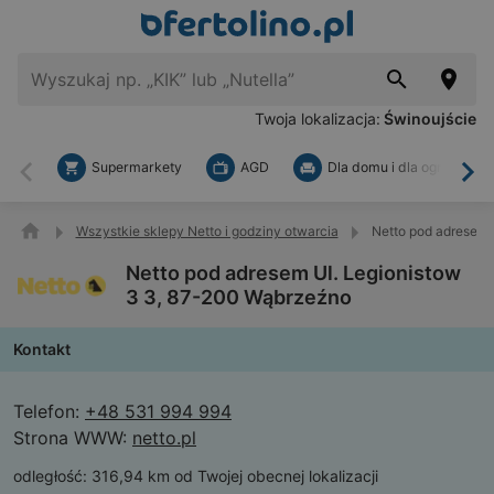
Twoja lokalizacja:
Świnoujście
Supermarkety
AGD
Dla domu i dla ogrodu
Wstecz
Dal
Wszystkie sklepy Netto i godziny otwarcia
Netto pod adresem 
Netto pod adresem Ul. Legionistow
3 3, 87-200 Wąbrzeźno
Kontakt
Telefon:
+48 531 994 994
Strona WWW:
netto.pl
odległość:
316,94 km od Twojej obecnej lokalizacji