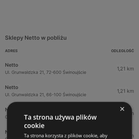
Sklepy Netto w pobliżu
ADRES
ODLEGŁOŚĆ
Netto
1,21 km
Ul. Grunwaldzka 21, 72-600 Świnoujście
Netto
1,21 km
Ul. Grunwaldzka 21, 66-100 Świnoujście
×
Netto
1,21 km
Ta strona używa plików
Grunwaldzka 97b/3 97b / 3, 72-600 Świnoujście
cookie
Netto
Ta strona korzysta z plików cookie, aby
2,08 km