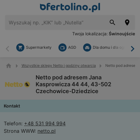
Twoja lokalizacja:
Świnoujście
Supermarkety
AGD
Dla domu i dla ogrodu
Wstecz
Dal
Wszystkie sklepy Netto i godziny otwarcia
Netto pod adresem
Netto pod adresem Jana
Kasprowicza 44 44, 43-502
Czechowice-Dziedzice
Kontakt
Telefon:
+48 531 994 994
Strona WWW:
netto.pl