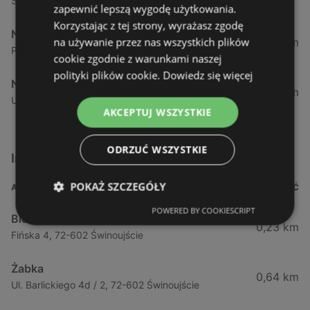
Szkolna 4 4, 72-600 Świnoujście
zapewnić lepszą wygodę użytkowania.
Korzystając z tej strony, wyrażasz zgodę
Netto
na używanie przez nas wszystkich plików
11,51 km
Polna 67 67, 72-500 Międzyzdroje
cookie zgodnie z warunkami naszej
polityki plików cookie.
Dowiedz się więcej
Netto
12,41 km
Ul. Gryfa Pomorskiego 17 17, 72-500 Międzyzdroje
AKCEPTUJ WSZYSTKIE
ODRZUĆ WSZYSTKIE
Inne sklepy Supermarkety w pobliżu
POKAŻ SZCZEGÓŁY
ADRES
ODLEGŁOŚĆ
POWERED BY COOKIESCRIPT
Biedronka
0,23 km
Fińska 4, 72-602 Świnoujście
Żabka
0,64 km
Ul. Barlickiego 4d / 2, 72-602 Świnoujście