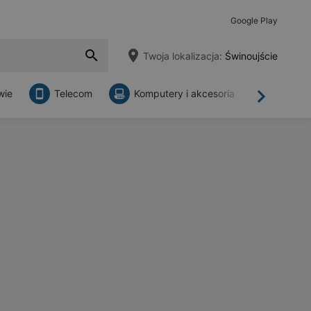
Google Play
Twoja lokalizacja:
Świnoujście
wie
Telecom
Komputery i akcesoria
Sklepy
Dalej