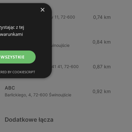
×
Żabka
0,74 km
Wybrzeze Władysława Iv 11, 72-600
Świnoujście
stając z tej
z warunkami
Biedronka
0,84 km
Chrobrego 9, 72-600 Świnoujście
 WSZYSTKIE
Lidl
0,87 km
Ul. Bohaterów Września 41 41, 72-600
RED BY COOKIESCRIPT
Świnoujście
ABC
0,92 km
Barlickiego, 4, 72-600 Świnoujście
Dodatkowe łącza