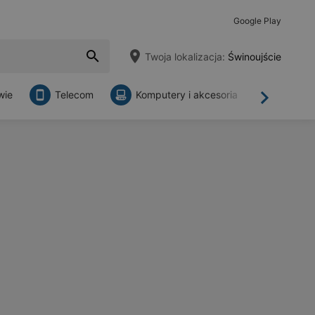
Google Play
Twoja lokalizacja:
Świnoujście
wie
Telecom
Komputery i akcesoria
Sklepy
Dalej