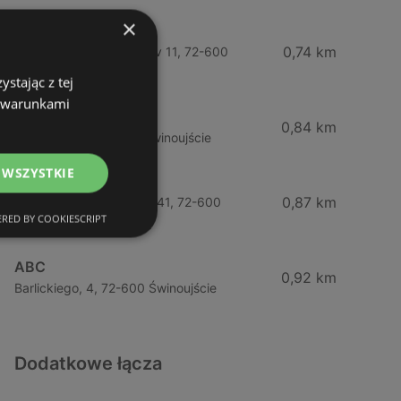
×
Żabka
0,74 km
Wybrzeze Władysława Iv 11, 72-600
Świnoujście
stając z tej
z warunkami
Biedronka
0,84 km
Chrobrego 9, 72-600 Świnoujście
 WSZYSTKIE
Lidl
0,87 km
Ul. Bohaterów Września 41, 72-600
RED BY COOKIESCRIPT
Świnoujście
ABC
0,92 km
Barlickiego, 4, 72-600 Świnoujście
Dodatkowe łącza