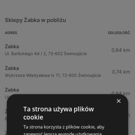
Sklepy Żabka w pobliżu
ADRES
ODLEGŁOŚĆ
Żabka
0,64 km
Ul. Barlickiego 4d / 2, 72-602 Świnoujście
Żabka
0,74 km
Wybrzeze Władysława Iv 11, 72-600 Świnoujście
Żabka
0,94 km
Ul. Bohaterów Września 49, 72-600 Świnoujście
×
Ta strona używa plików
Żabka
1,02 km
cookie
Bohaterów Września 52, 72-600 Świnoujście
Ta strona korzysta z plików cookie, aby
Żabka
zapewnić lepszą wygodę użytkowania.