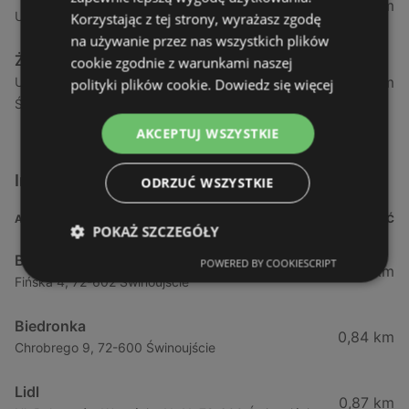
1,04 km
Ul. Armii Krajowej 12 / 1a, 72-600 Świnoujście
Korzystając z tej strony, wyrażasz zgodę
na używanie przez nas wszystkich plików
Żabka
cookie zgodnie z warunkami naszej
1,05 km
Ul. Wybrzeże Wł. Iv 26/27 Lok. Lu, 72-600
polityki plików cookie.
Dowiedz się więcej
Świnoujście
AKCEPTUJ WSZYSTKIE
Inne sklepy Supermarkety w pobliżu
ODRZUĆ WSZYSTKIE
ADRES
ODLEGŁOŚĆ
POKAŻ SZCZEGÓŁY
Biedronka
POWERED BY COOKIESCRIPT
0,23 km
Fińska 4, 72-602 Świnoujście
Biedronka
0,84 km
Chrobrego 9, 72-600 Świnoujście
Lidl
0,87 km