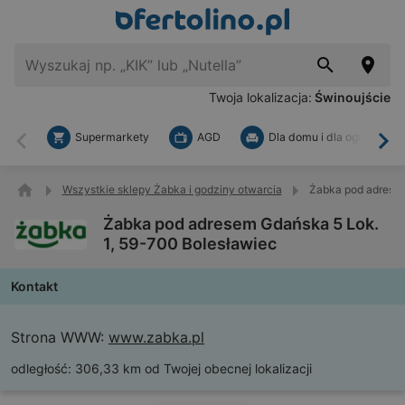
Twoja lokalizacja:
Świnoujście
Supermarkety
AGD
Dla domu i dla ogrodu
Wstecz
Dal
Wszystkie sklepy Żabka i godziny otwarcia
Żabka pod adresem
Żabka pod adresem Gdańska 5 Lok.
1, 59-700 Bolesławiec
Kontakt
Strona WWW:
www.zabka.pl
odległość:
306,33 km od Twojej obecnej lokalizacji