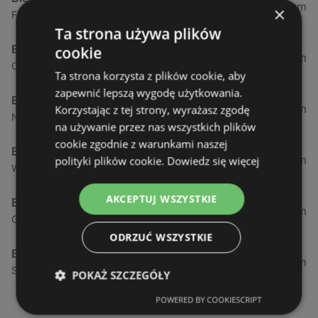
0,23 km
×
Fińska 4, 72-602 Świnoujście
Ta strona używa plików
Biedronka
cookie
0,84 km
Chrobrego 9, 72-600 Świnoujście
Ta strona korzysta z plików cookie, aby
zapewnić lepszą wygodę użytkowania.
Biedronka
1,87 km
Korzystając z tej strony, wyrażasz zgodę
Nowokarsiborska 2, 72-600 Świnoujście
na używanie przez nas wszystkich plików
cookie zgodnie z warunkami naszej
Biedronka
2,77 km
polityki plików cookie.
Dowiedz się więcej
Wojska Polskiego 16a, 72-600 Świnoujście
AKCEPTUJ WSZYSTKIE
Biedronka
12,39 km
Gryfa Pomorskiego, 72-500 Międzyzdroje
ODRZUĆ WSZYSTKIE
Biedronka
24,01 km
Sienkiewicza 32, 72-510 Wolin
POKAŻ SZCZEGÓŁY
POWERED BY COOKIESCRIPT