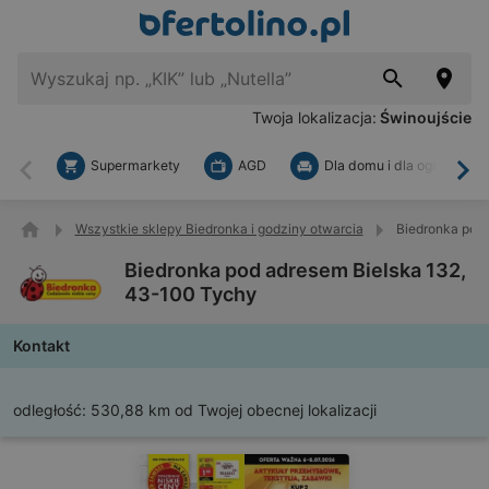
Twoja lokalizacja:
Świnoujście
Supermarkety
AGD
Dla domu i dla ogrodu
Wstecz
Dal
Wszystkie sklepy Biedronka i godziny otwarcia
Biedronka pod
Biedronka pod adresem Bielska 132,
43-100 Tychy
Kontakt
odległość:
530,88 km od Twojej obecnej lokalizacji