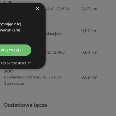
Lidl
×
0,87 km
Ul. Bohaterów Września 41 41, 72-600
Świnoujście
stając z tej
ABC
z warunkami
0,92 km
Barlickiego, 4, 72-600 Świnoujście
Żabka
 WSZYSTKIE
0,94 km
Ul. Bohaterów Września 49, 72-600
Świnoujście
RED BY COOKIESCRIPT
ABC
0,99 km
Bolesława Chrobrego, 18, 72-600
Świnoujście
Dodatkowe łącza