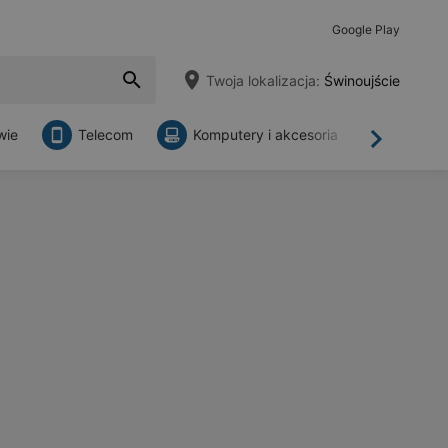
Google Play
Twoja lokalizacja:
Świnoujście
wie
Telecom
Komputery i akcesoria
Sklepy
Dalej