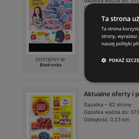
Gazetka ważna do:
31.
Odległość:
0,23 km
Ta strona u
Ta strona korzyst
strony, wyrażasz
naszej polityki pl
DOSTĘPNY W:
POKAŻ SZCZ
Biedronka
Aktualne oferty i
Gazetka – 82 strony
Gazetka ważna do:
07.
Odległość:
0,23 km