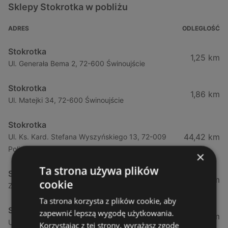
Sklepy Stokrotka w pobliżu
ADRES
ODLEGŁOŚĆ
Stokrotka
1,25 km
Ul. Generała Bema 2, 72-600 Świnoujście
Stokrotka
1,86 km
Ul. Matejki 34, 72-600 Świnoujście
Stokrotka
44,42 km
Ul. Ks. Kard. Stefana Wyszyńskiego 13, 72-009
Police
×
Ta strona używa plików
Stokrotka
44,49 km
cookie
Zamenhofa 7a, 72-010 Police
Ta strona korzysta z plików cookie, aby
Stokrotka
zapewnić lepszą wygodę użytkowania.
50,66 km
Ul. Górna (obok Szczecina) 7a, 71-218 Mierzyn
Korzystając z tej strony, wyrażasz zgodę