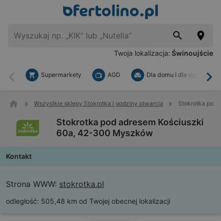
Twoja lokalizacja:
Świnoujście
Supermarkety
AGD
Dla domu i dla ogrodu
Wstecz
Dal
Wszystkie sklepy Stokrotka i godziny otwarcia
Stokrotka pod
Stokrotka pod adresem Kościuszki
60a, 42-300 Myszków
Kontakt
Strona WWW:
stokrotka.pl
odległość:
505,48 km od Twojej obecnej lokalizacji