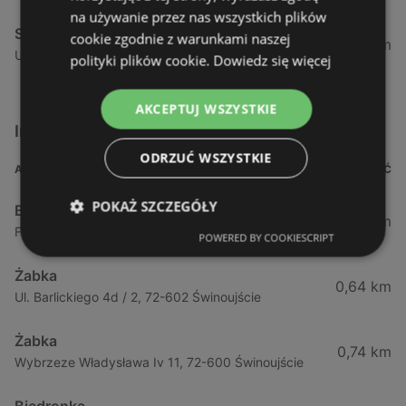
na używanie przez nas wszystkich plików
Stokrotka
cookie zgodnie z warunkami naszej
52,51 km
Ul. Tatrzańska 3, 71-474 Szczecin
polityki plików cookie.
Dowiedz się więcej
AKCEPTUJ WSZYSTKIE
Inne sklepy Supermarkety w pobliżu
ODRZUĆ WSZYSTKIE
ADRES
ODLEGŁOŚĆ
POKAŻ SZCZEGÓŁY
Biedronka
0,23 km
Fińska 4, 72-602 Świnoujście
POWERED BY COOKIESCRIPT
Żabka
0,64 km
Ul. Barlickiego 4d / 2, 72-602 Świnoujście
Żabka
0,74 km
Wybrzeze Władysława Iv 11, 72-600 Świnoujście