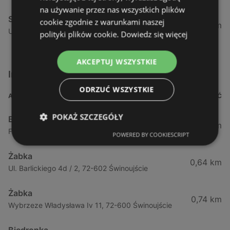
na używanie przez nas wszystkich plików
Stokrotka
cookie zgodnie z warunkami naszej
52,51 km
Ul. Tatrzańska 3, 71-474 Szczecin
polityki plików cookie.
Dowiedz się więcej
AKCEPTUJ WSZYSTKIE
Inne sklepy Supermarkety w pobliżu
ODRZUĆ WSZYSTKIE
ADRES
ODLEGŁOŚĆ
POKAŻ SZCZEGÓŁY
Biedronka
0,23 km
Fińska 4, 72-602 Świnoujście
POWERED BY COOKIESCRIPT
Żabka
0,64 km
Ul. Barlickiego 4d / 2, 72-602 Świnoujście
Żabka
0,74 km
Wybrzeze Władysława Iv 11, 72-600 Świnoujście