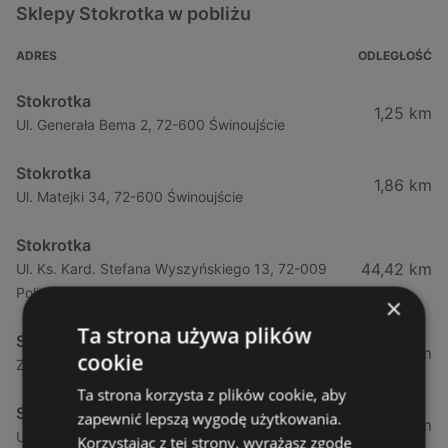
Sklepy Stokrotka w pobliżu
ADRES
ODLEGŁOŚĆ
Stokrotka
1,25 km
Ul. Generała Bema 2, 72-600 Świnoujście
Stokrotka
1,86 km
Ul. Matejki 34, 72-600 Świnoujście
Stokrotka
44,42 km
Ul. Ks. Kard. Stefana Wyszyńskiego 13, 72-009
Police
×
Ta strona używa plików
Stokrotka
44,49 km
cookie
Zamenhofa 7a, 72-010 Police
Ta strona korzysta z plików cookie, aby
Stokrotka
zapewnić lepszą wygodę użytkowania.
50,66 km
Ul. Górna (obok Szczecina) 7a, 71-218 Mierzyn
Korzystając z tej strony, wyrażasz zgodę