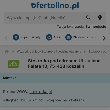
Twoja lokalizacja:
Świnoujście
Supermarkety
AGD
Dla domu i dla ogrodu
Wstecz
Dal
Wszystkie sklepy Stokrotka i godziny otwarcia
Stokrotka pod a
Stokrotka pod adresem Ul. Juliana
Fałata 13, 75-428 Koszalin
Kontakt
Strona WWW:
stokrotka.pl
odległość:
130,37 km od Twojej obecnej lokalizacji