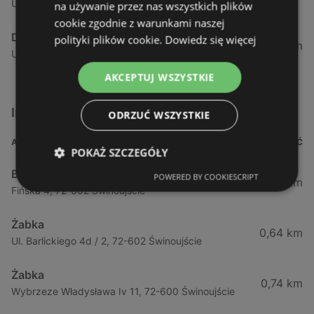
Ul. Kramarska 1, 73-110 Stargard Szczeciński
na używanie przez nas wszystkich plików
cookie zgodnie z warunkami naszej
Delikatesy Centrum
polityki plików cookie.
Dowiedz się więcej
88,76 km
Ul. Wylotowa 12a, 78-100 Kołobrzeg
AKCEPTUJ WSZYSTKIE
Inne sklepy Supermarkety w pobliżu
ODRZUĆ WSZYSTKIE
ADRES
ODLEGŁOŚĆ
POKAŻ SZCZEGÓŁY
Biedronka
POWERED BY COOKIESCRIPT
0,23 km
Fińska 4, 72-602 Świnoujście
Żabka
0,64 km
Ul. Barlickiego 4d / 2, 72-602 Świnoujście
Żabka
0,74 km
Wybrzeze Władysława Iv 11, 72-600 Świnoujście