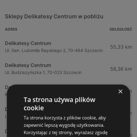
Sklepy Delikatesy Centrum w pobliżu
ADRES
ODLEGŁOŚĆ
Delikatesy Centrum
55,33 km
Ul. Gen. Ludomiła Rayskiego 2, 70-464 Szczecin
Delikatesy Centrum
58,36 km
Ul. Budziszyńszka 1, 70-023 Szczecin
Delikatesy Centrum
×
73,79 km
Krasińskiego 66a, 74-100 Gryfino
Ta strona używa plików
cookie
Delikatesy Centrum
79,96 km
Ul. Szczecińska 45, 73-110 Stargard Szczeciński
Ta strona korzysta z plików cookie, aby
zapewnić lepszą wygodę użytkowania.
Delikatesy Centrum
Korzystając z tej strony, wyrażasz zgodę
81,3 km