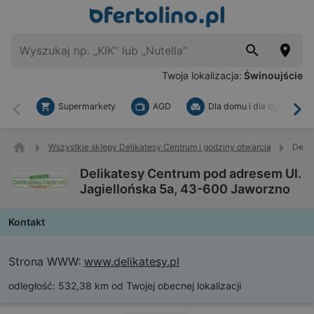
Twoja lokalizacja:
Świnoujście
Supermarkety
AGD
Dla domu i dla ogrodu
Wstecz
Dal
Wszystkie sklepy Delikatesy Centrum i godziny otwarcia
Delik
Delikatesy Centrum pod adresem Ul.
Jagiellońska 5a, 43-600 Jaworzno
Kontakt
Strona WWW:
www.delikatesy.pl
odległość:
532,38 km od Twojej obecnej lokalizacji