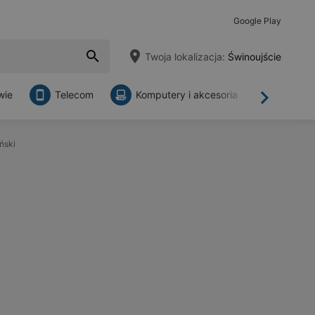
Google Play
Twoja lokalizacja:
Świnoujście
wie
Telecom
Komputery i akcesoria
Sklepy
Dalej
ński