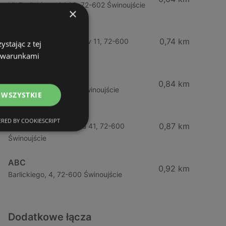
Ul. Barlickiego 4d / 2, 72-602 Świnoujście
×
Żabka
0,74 km
Wybrzeze Władysława Iv 11, 72-600
stając z tej
Świnoujście
z warunkami
Biedronka
0,84 km
Chrobrego 9, 72-600 Świnoujście
 WSZYSTKIE
Lidl
RED BY COOKIESCRIPT
0,87 km
Ul. Bohaterów Września 41, 72-600
Świnoujście
ABC
0,92 km
Barlickiego, 4, 72-600 Świnoujście
Dodatkowe łącza