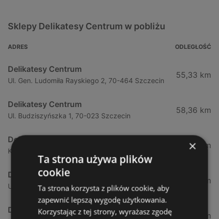
Sklepy Delikatesy Centrum w pobliżu
ADRES
ODLEGŁOŚĆ
Delikatesy Centrum
55,33 km
Ul. Gen. Ludomiła Rayskiego 2, 70-464 Szczecin
Delikatesy Centrum
58,36 km
Ul. Budziszyńszka 1, 70-023 Szczecin
Delikatesy Centrum
×
73,79 km
Krasińskiego 66a, 74-100 Gryfino
Ta strona używa plików
cookie
Delikatesy Centrum
79,96 km
Ul. Szczecińska 45, 73-110 Stargard Szczeciński
Ta strona korzysta z plików cookie, aby
zapewnić lepszą wygodę użytkowania.
Delikatesy Centrum
Korzystając z tej strony, wyrażasz zgodę
81,3 km