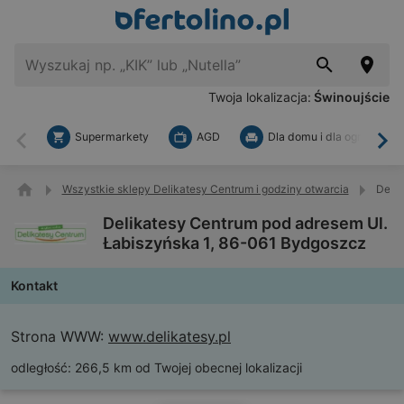
Twoja lokalizacja:
Świnoujście
Supermarkety
AGD
Dla domu i dla ogrodu
Wstecz
Dal
Wszystkie sklepy Delikatesy Centrum i godziny otwarcia
Delik
Delikatesy Centrum pod adresem Ul.
Łabiszyńska 1, 86-061 Bydgoszcz
Kontakt
Strona WWW:
www.delikatesy.pl
odległość:
266,5 km od Twojej obecnej lokalizacji