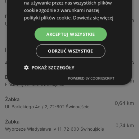
Ul. Kramarska 1, 73-110 Stargard Szczeciński
na używanie przez nas wszystkich plików
cookie zgodnie z warunkami naszej
Delikatesy Centrum
polityki plików cookie.
Dowiedz się więcej
88,76 km
Ul. Wylotowa 12a, 78-100 Kołobrzeg
AKCEPTUJ WSZYSTKIE
Inne sklepy Supermarkety w pobliżu
ODRZUĆ WSZYSTKIE
ADRES
ODLEGŁOŚĆ
POKAŻ SZCZEGÓŁY
Biedronka
POWERED BY COOKIESCRIPT
0,23 km
Fińska 4, 72-602 Świnoujście
Żabka
0,64 km
Ul. Barlickiego 4d / 2, 72-602 Świnoujście
Żabka
0,74 km
Wybrzeze Władysława Iv 11, 72-600 Świnoujście