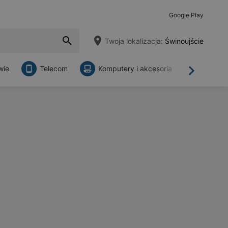
Google Play
Twoja lokalizacja:
Świnoujście
wie
Telecom
Komputery i akcesoria
Sklepy
Dalej