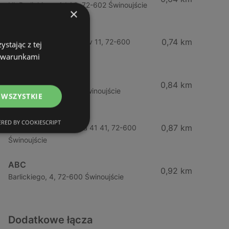
Ul. Barlickiego 4d / 2, 72-602 Świnoujście
×
Żabka
0,74 km
Wybrzeze Władysława Iv 11, 72-600
stając z tej
Świnoujście
z warunkami
Biedronka
0,84 km
Chrobrego 9, 72-600 Świnoujście
 WSZYSTKIE
Lidl
RED BY COOKIESCRIPT
0,87 km
Ul. Bohaterów Września 41 41, 72-600
Świnoujście
ABC
0,92 km
Barlickiego, 4, 72-600 Świnoujście
Dodatkowe łącza