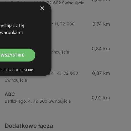
Ul. Barlickiego 4d / 2, 72-602 Świnoujście
×
Żabka
0,74 km
Wybrzeze Władysława Iv 11, 72-600
stając z tej
Świnoujście
z warunkami
Biedronka
0,84 km
Chrobrego 9, 72-600 Świnoujście
 WSZYSTKIE
Lidl
RED BY COOKIESCRIPT
0,87 km
Ul. Bohaterów Września 41 41, 72-600
Świnoujście
ABC
0,92 km
Barlickiego, 4, 72-600 Świnoujście
Dodatkowe łącza