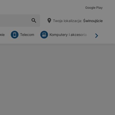
Google Play
Twoja lokalizacja:
Świnoujście
wie
Telecom
Komputery i akcesoria
Sklepy
Dalej