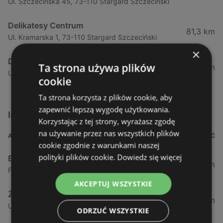
Ul. Szczecińska 45, 73-110 Stargard Szczeciński
Delikatesy Centrum
81,3 km
Ul. Kramarska 1, 73-110 Stargard Szczeciński
×
Delikatesy Centrum
Ta strona używa plików
88,76 km
Ul. Wylotowa 12a, 78-100 Kołobrzeg
cookie
Ta strona korzysta z plików cookie, aby
zapewnić lepszą wygodę użytkowania.
Inne sklepy Supermarkety w pobliżu
Korzystając z tej strony, wyrażasz zgodę
na używanie przez nas wszystkich plików
ADRES
ODLEGŁOŚĆ
cookie zgodnie z warunkami naszej
polityki plików cookie.
Dowiedz się więcej
Biedronka
0,23 km
Fińska 4, 72-602 Świnoujście
AKCEPTUJ WSZYSTKIE
Żabka
0,64 km
Ul. Barlickiego 4d / 2, 72-602 Świnoujście
ODRZUĆ WSZYSTKIE