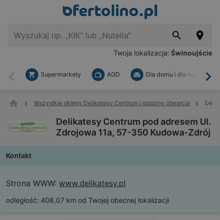
Twoja lokalizacja:
Świnoujście
Supermarkety
AGD
Dla domu i dla ogrodu
Wstecz
Dal
Wszystkie sklepy Delikatesy Centrum i godziny otwarcia
Delik
Delikatesy Centrum pod adresem Ul.
Zdrojowa 11a, 57-350 Kudowa-Zdrój
Kontakt
Strona WWW:
www.delikatesy.pl
odległość:
408,07 km od Twojej obecnej lokalizacji