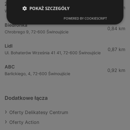
Żabka
0,74 km
POKAŻ SZCZEGÓŁY
Wybrzeze Władysława Iv 11, 72-600 Świnoujście
POWERED BY COOKIESCRIPT
Biedronka
0,84 km
Chrobrego 9, 72-600 Świnoujście
Lidl
0,87 km
Ul. Bohaterów Września 41 41, 72-600 Świnoujście
ABC
0,92 km
Barlickiego, 4, 72-600 Świnoujście
Dodatkowe łącza
Oferty Delikatesy Centrum
Oferty Action