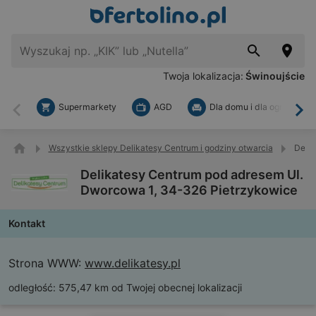
Twoja lokalizacja:
Świnoujście
Supermarkety
AGD
Dla domu i dla ogrodu
Wstecz
Dal
Wszystkie sklepy Delikatesy Centrum i godziny otwarcia
Delik
Delikatesy Centrum pod adresem Ul.
Dworcowa 1, 34-326 Pietrzykowice
Kontakt
Strona WWW:
www.delikatesy.pl
odległość:
575,47 km od Twojej obecnej lokalizacji