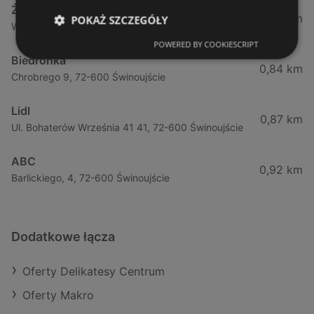
Żabka
0,74 km
POKAŻ SZCZEGÓŁY
Wybrzeze Władysława Iv 11, 72-600 Świnoujście
POWERED BY COOKIESCRIPT
Biedronka
0,84 km
Chrobrego 9, 72-600 Świnoujście
Lidl
0,87 km
Ul. Bohaterów Września 41 41, 72-600 Świnoujście
ABC
0,92 km
Barlickiego, 4, 72-600 Świnoujście
Dodatkowe łącza
Oferty Delikatesy Centrum
Oferty Makro