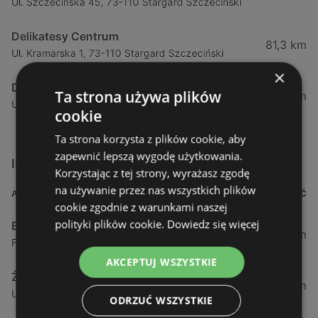
Ul. Szczecińska 45, 73-110 Stargard Szczeciński
Delikatesy Centrum
81,3 km
Ul. Kramarska 1, 73-110 Stargard Szczeciński
×
Delikatesy Centrum
Ta strona używa plików
88,76 km
Ul. Wylotowa 12a, 78-100 Kołobrzeg
cookie
Ta strona korzysta z plików cookie, aby
zapewnić lepszą wygodę użytkowania.
Inne sklepy Supermarkety w pobliżu
Korzystając z tej strony, wyrażasz zgodę
na używanie przez nas wszystkich plików
ADRES
ODLEGŁOŚĆ
cookie zgodnie z warunkami naszej
polityki plików cookie.
Dowiedz się więcej
Biedronka
0,23 km
Fińska 4, 72-602 Świnoujście
AKCEPTUJ WSZYSTKIE
Żabka
0,64 km
Ul. Barlickiego 4d / 2, 72-602 Świnoujście
ODRZUĆ WSZYSTKIE