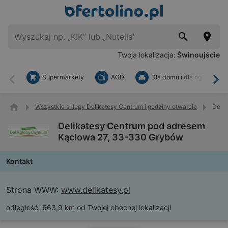
Twoja lokalizacja:
Świnoujście
Supermarkety
AGD
Dla domu i dla ogrodu
Wstecz
Dal
Wszystkie sklepy Delikatesy Centrum i godziny otwarcia
Deli
Delikatesy Centrum pod adresem
Kąclowa 27, 33-330 Grybów
Kontakt
Strona WWW:
www.delikatesy.pl
odległość:
663,9 km od Twojej obecnej lokalizacji