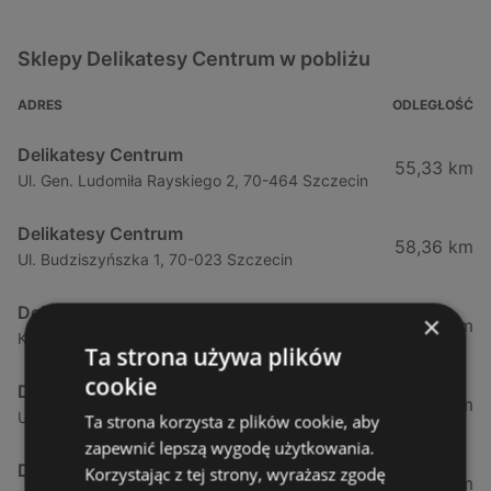
Sklepy Delikatesy Centrum w pobliżu
ADRES
ODLEGŁOŚĆ
Delikatesy Centrum
55,33 km
Ul. Gen. Ludomiła Rayskiego 2, 70-464 Szczecin
Delikatesy Centrum
58,36 km
Ul. Budziszyńszka 1, 70-023 Szczecin
Delikatesy Centrum
×
73,79 km
Krasińskiego 66a, 74-100 Gryfino
Ta strona używa plików
cookie
Delikatesy Centrum
79,96 km
Ul. Szczecińska 45, 73-110 Stargard Szczeciński
Ta strona korzysta z plików cookie, aby
zapewnić lepszą wygodę użytkowania.
Delikatesy Centrum
Korzystając z tej strony, wyrażasz zgodę
81,3 km