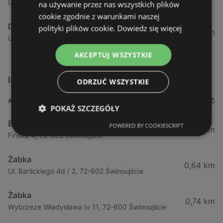
Ul. Kramarska 1, 73-110 Stargard Szczeciński
na używanie przez nas wszystkich plików
cookie zgodnie z warunkami naszej
Delikatesy Centrum
polityki plików cookie.
Dowiedz się więcej
88,76 km
Ul. Wylotowa 12a, 78-100 Kołobrzeg
AKCEPTUJ WSZYSTKIE
Inne sklepy Supermarkety w pobliżu
ODRZUĆ WSZYSTKIE
ADRES
ODLEGŁOŚĆ
POKAŻ SZCZEGÓŁY
Biedronka
POWERED BY COOKIESCRIPT
0,23 km
Fińska 4, 72-602 Świnoujście
Żabka
0,64 km
Ul. Barlickiego 4d / 2, 72-602 Świnoujście
Żabka
0,74 km
Wybrzeze Władysława Iv 11, 72-600 Świnoujście