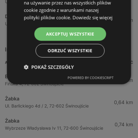
Ul. Kramarska 1, 73-110 Stargard Szczeciński
na używanie przez nas wszystkich plików
cookie zgodnie z warunkami naszej
Delikatesy Centrum
polityki plików cookie.
Dowiedz się więcej
88,76 km
Ul. Wylotowa 12a, 78-100 Kołobrzeg
AKCEPTUJ WSZYSTKIE
Inne sklepy Supermarkety w pobliżu
ODRZUĆ WSZYSTKIE
ADRES
ODLEGŁOŚĆ
POKAŻ SZCZEGÓŁY
Biedronka
POWERED BY COOKIESCRIPT
0,23 km
Fińska 4, 72-602 Świnoujście
Żabka
0,64 km
Ul. Barlickiego 4d / 2, 72-602 Świnoujście
Żabka
0,74 km
Wybrzeze Władysława Iv 11, 72-600 Świnoujście