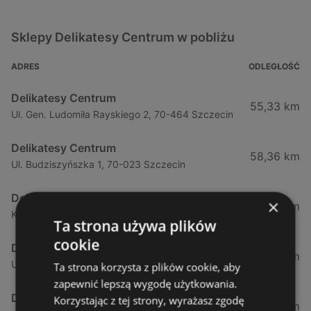
Sklepy Delikatesy Centrum w pobliżu
ADRES
ODLEGŁOŚĆ
Delikatesy Centrum
55,33 km
Ul. Gen. Ludomiła Rayskiego 2, 70-464 Szczecin
Delikatesy Centrum
58,36 km
Ul. Budziszyńszka 1, 70-023 Szczecin
Delikatesy Centrum
×
73,79 km
Krasińskiego 66a, 74-100 Gryfino
Ta strona używa plików
cookie
Delikatesy Centrum
79,96 km
Ul. Szczecińska 45, 73-110 Stargard Szczeciński
Ta strona korzysta z plików cookie, aby
zapewnić lepszą wygodę użytkowania.
Delikatesy Centrum
Korzystając z tej strony, wyrażasz zgodę
81,3 km