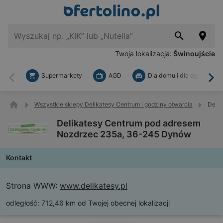
Twoja lokalizacja:
Świnoujście
Supermarkety
AGD
Dla domu i dla ogrodu
Wstecz
Dal
Wszystkie sklepy Delikatesy Centrum i godziny otwarcia
Deli
Delikatesy Centrum pod adresem
Nozdrzec 235a, 36-245 Dynów
Kontakt
Strona WWW:
www.delikatesy.pl
odległość:
712,46 km od Twojej obecnej lokalizacji