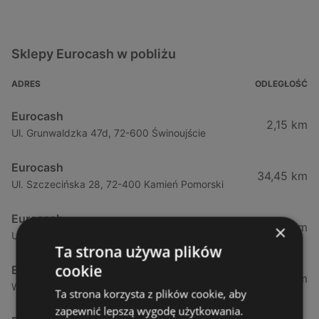
Sklepy Eurocash w pobliżu
ADRES
ODLEGŁOŚĆ
Eurocash
2,15 km
Ul. Grunwaldzka 47d, 72-600 Świnoujście
Eurocash
34,45 km
Ul. Szczecińska 28, 72-400 Kamień Pomorski
Eurocash
54,29 km
×
Ul. Tartaczna 2, 72-100 Goleniów
Ta strona używa plików
cookie
Eurocash
58,98 km
Warzymice 43, 72-005 Mierzyn
Ta strona korzysta z plików cookie, aby
zapewnić lepszą wygodę użytkowania.