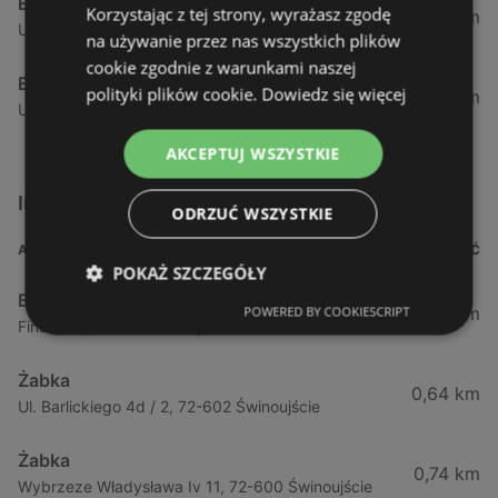
Eurocash
Korzystając z tej strony, wyrażasz zgodę
63,12 km
Ul. Jesienna 14, 70-807 Szczecin
na używanie przez nas wszystkich plików
cookie zgodnie z warunkami naszej
Eurocash
polityki plików cookie.
Dowiedz się więcej
69,66 km
Ul. Starogardzka 29 C, 72-130 Maszewo
AKCEPTUJ WSZYSTKIE
Inne sklepy Supermarkety w pobliżu
ODRZUĆ WSZYSTKIE
ADRES
ODLEGŁOŚĆ
POKAŻ SZCZEGÓŁY
Biedronka
0,23 km
POWERED BY COOKIESCRIPT
Fińska 4, 72-602 Świnoujście
Żabka
0,64 km
Ul. Barlickiego 4d / 2, 72-602 Świnoujście
Żabka
0,74 km
Wybrzeze Władysława Iv 11, 72-600 Świnoujście