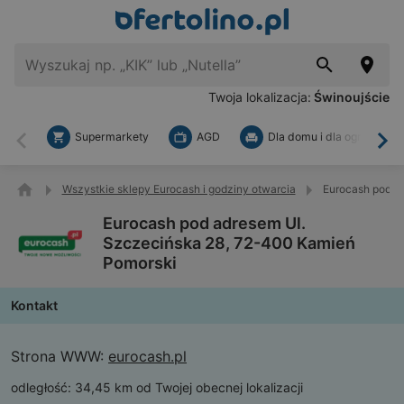
Twoja lokalizacja:
Świnoujście
Supermarkety
AGD
Dla domu i dla ogrodu
Wstecz
Dal
Wszystkie sklepy Eurocash i godziny otwarcia
Eurocash pod a
Eurocash pod adresem Ul.
Szczecińska 28, 72-400 Kamień
Pomorski
Kontakt
Strona WWW:
eurocash.pl
odległość:
34,45 km od Twojej obecnej lokalizacji