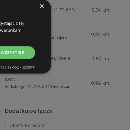
Żabka
×
0,74 km
Wybrzeze Władysława Iv 11, 72-600
Świnoujście
stając z tej
z warunkami
Biedronka
0,84 km
Chrobrego 9, 72-600 Świnoujście
Lidl
 WSZYSTKIE
0,87 km
Ul. Bohaterów Września 41, 72-600
Świnoujście
RED BY COOKIESCRIPT
ABC
0,92 km
Barlickiego, 4, 72-600 Świnoujście
Dodatkowe łącza
Oferty Eurocash