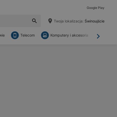
Google Play
Twoja lokalizacja:
Świnoujście
wie
Telecom
Komputery i akcesoria
Sklepy
Dalej