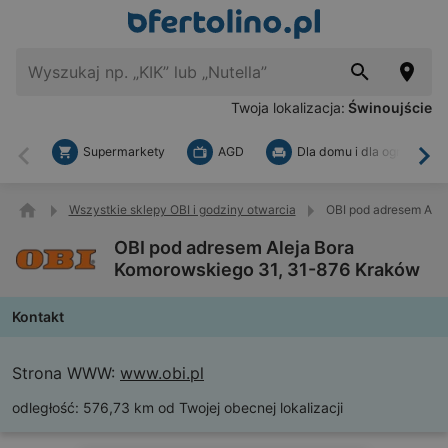
Twoja lokalizacja:
Świnoujście
Supermarkety
AGD
Dla domu i dla ogrodu
Wstecz
Dal
Wszystkie sklepy OBI i godziny otwarcia
OBI pod adresem Ale
OBI pod adresem Aleja Bora
Komorowskiego 31, 31-876 Kraków
Kontakt
Strona WWW:
www.obi.pl
odległość:
576,73 km od Twojej obecnej lokalizacji