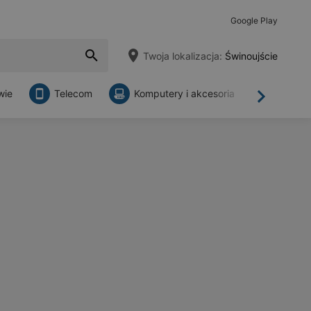
Google Play
Twoja lokalizacja:
Świnoujście
wie
Telecom
Komputery i akcesoria
Sklepy
Dalej