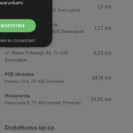
z warunkami
Sklepy Komfort S.A.
1,2 km
Grunwaldzka 97b, 72-600 Świnoujście
Bolton Polska Sp. z o.o.
 WSZYSTKIE
1,23 km
Grunwaldzka 1 / 1 a, 72-600 Świnoujście
RED BY COOKIESCRIPT
Castorama
3,53 km
Ul. Wojska Polskiego 96, 72-600
Świnoujście
PSB Mrówka
34,16 km
Dziwna 13 h, 72-420 Dziwnów
Husqvarna
34,55 km
Dworcowa 6, 72-400 Kamień Pomorski
Dodatkowe łącza