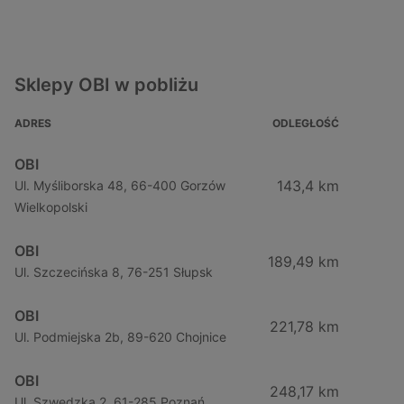
Sklepy OBI w pobliżu
ADRES
ODLEGŁOŚĆ
OBI
143,4 km
Ul. Myśliborska 48, 66-400 Gorzów
Wielkopolski
OBI
189,49 km
Ul. Szczecińska 8, 76-251 Słupsk
OBI
221,78 km
Ul. Podmiejska 2b, 89-620 Chojnice
OBI
248,17 km
Ul. Szwedzka 2, 61-285 Poznań