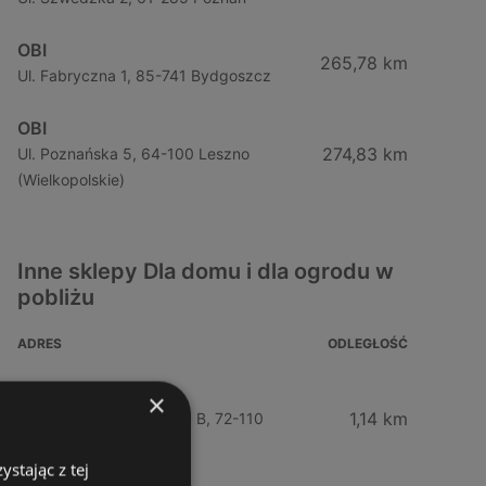
OBI
265,78 km
Ul. Fabryczna 1, 85-741 Bydgoszcz
OBI
274,83 km
Ul. Poznańska 5, 64-100 Leszno
(Wielkopolskie)
Inne sklepy Dla domu i dla ogrodu w
pobliżu
ADRES
ODLEGŁOŚĆ
Husqvarna
×
1,14 km
Bolesława Chrobrego 64 B, 72-110
Świnoujście
stając z tej