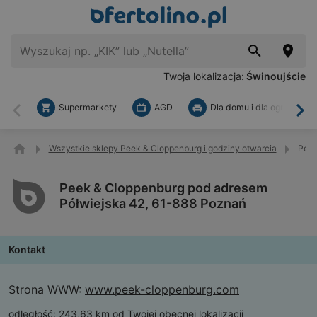
Twoja lokalizacja:
Świnoujście
Supermarkety
AGD
Dla domu i dla ogrodu
Wstecz
Dal
Wszystkie sklepy Peek & Cloppenburg i godziny otwarcia
Peek
Peek & Cloppenburg pod adresem
Półwiejska 42, 61-888 Poznań
Kontakt
Strona WWW:
www.peek-cloppenburg.com
odległość:
243,63 km od Twojej obecnej lokalizacji