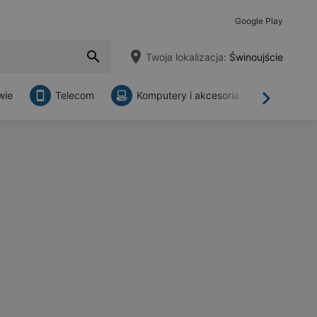
Google Play
Twoja lokalizacja:
Świnoujście
wie
Telecom
Komputery i akcesoria
Sklepy
Dalej