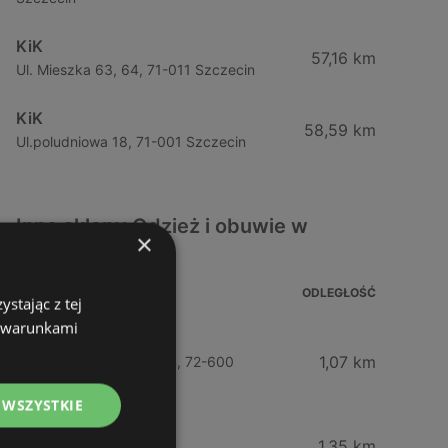
KiK
57,16 km
Ul. Mieszka 63, 64, 71-011 Szczecin
KiK
58,59 km
Ul.poludniowa 18, 71-001 Szczecin
Inne sklepy Odzież i obuwie w
×
pobliżu
ADRES
ODLEGŁOŚĆ
stając z tej
z warunkami
Esotiq
1,07 km
Bohaterow Września 6/4, 72-600
Świnoujście
 WSZYSTKIE
Gatta
1,35 km