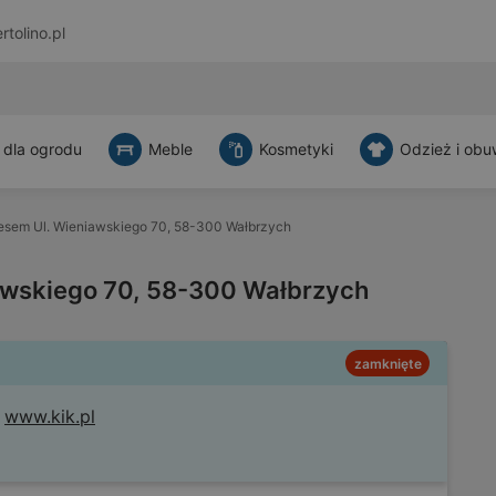
rtolino.pl
 dla ogrodu
Meble
Kosmetyki
Odzież i obu
esem Ul. Wieniawskiego 70, 58-300 Wałbrzych
awskiego 70, 58-300 Wałbrzych
zamknięte
www.kik.pl