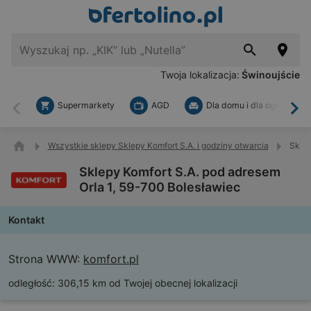
Twoja lokalizacja:
Świnoujście
Supermarkety
AGD
Dla domu i dla ogrodu
Wstecz
Dal
Wszystkie sklepy Sklepy Komfort S.A. i godziny otwarcia
Sklep
Sklepy Komfort S.A. pod adresem
Orla 1, 59-700 Bolesławiec
Kontakt
Strona WWW:
komfort.pl
odległość:
306,15 km od Twojej obecnej lokalizacji