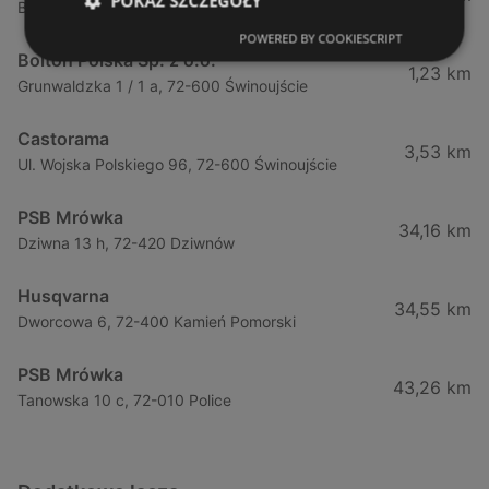
POKAŻ SZCZEGÓŁY
Bolesława Chrobrego 64 B, 72-110 Świnoujście
POWERED BY COOKIESCRIPT
Bolton Polska Sp. z o.o.
1,23 km
Grunwaldzka 1 / 1 a, 72-600 Świnoujście
Castorama
3,53 km
Ul. Wojska Polskiego 96, 72-600 Świnoujście
PSB Mrówka
34,16 km
Dziwna 13 h, 72-420 Dziwnów
Husqvarna
34,55 km
Dworcowa 6, 72-400 Kamień Pomorski
PSB Mrówka
43,26 km
Tanowska 10 c, 72-010 Police