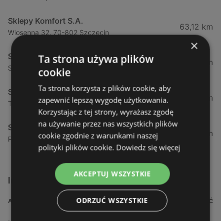
Sklepy Komfort S.A.
63,12 km
Wiosenna 32, 70-802 Szczecin
×
Sklepy Komfort S.A.
Ta strona używa plików
78,37 km
Stargardzka 1c, 74-200 Lipnik
cookie
Ta strona korzysta z plików cookie, aby
Sklepy Komfort S.A.
90,41 km
zapewnić lepszą wygodę użytkowania.
Trzebiatowska 20, 78-100 Kołobrzeg
Korzystając z tej strony, wyrażasz zgodę
na używanie przez nas wszystkich plików
Sklepy Komfort S.A.
129,32 km
cookie zgodnie z warunkami naszej
Połczyńska 32, 75-016 Koszalin
polityki plików cookie.
Dowiedz się więcej
AKCEPTUJ WSZYSTKIE
Inne sklepy Dla domu i dla ogrodu w pobliżu
ODRZUĆ WSZYSTKIE
ADRES
ODLEGŁOŚĆ