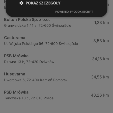
Husqvarna
POKAŻ SZCZEGÓŁY
1,14 km
Bolesława Chrobrego 64 B, 72-110 Świnoujście
POWERED BY COOKIESCRIPT
Bolton Polska Sp. z o.o.
1,23 km
Grunwaldzka 1 / 1 a, 72-600 Świnoujście
Castorama
3,53 km
Ul. Wojska Polskiego 96, 72-600 Świnoujście
PSB Mrówka
34,16 km
Dziwna 13 h, 72-420 Dziwnów
Husqvarna
34,55 km
Dworcowa 6, 72-400 Kamień Pomorski
PSB Mrówka
43,26 km
Tanowska 10 c, 72-010 Police