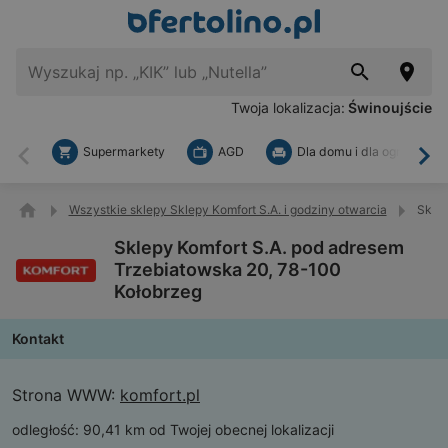
Twoja lokalizacja:
Świnoujście
Supermarkety
AGD
Dla domu i dla ogrodu
Wstecz
Dal
Wszystkie sklepy Sklepy Komfort S.A. i godziny otwarcia
Sklep
Sklepy Komfort S.A. pod adresem
Trzebiatowska 20, 78-100
Kołobrzeg
Kontakt
Strona WWW:
komfort.pl
odległość:
90,41 km od Twojej obecnej lokalizacji