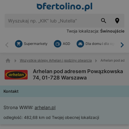
Twoja lokalizacja:
Świnoujście
Supermarkety
AGD
Dla domu i dla ogrodu
Wstecz
Dal
Wszystkie sklepy Arhelan i godziny otwarcia
Arhelan pod adr
Arhelan pod adresem Powązkowska
74, 01-728 Warszawa
Kontakt
Strona WWW:
arhelan.pl
odległość:
482,68 km od Twojej obecnej lokalizacji