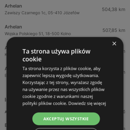
Arhelan
504,38 km
Zawiszy Czarnego 1c, 05-410 Józefów
Arhelan
507,85 km
Wojska Polskiego 51, 18-500 Kolno
×
Arhelan
Ta strona używa plików
508,96 km
Kolejowa 18, 05-074 Hipolitów
cookie
Ta strona korzysta z plików cookie, aby
Arhelan
518,02 km
zapewnić lepszą wygodę użytkowania.
Ełcka 4, 19-330 Stare Juchy
Korzystając z tej strony, wyrażasz zgodę
na używanie przez nas wszystkich plików
cookie zgodnie z warunkami naszej
Inne sklepy Supermarkety w pobliżu
polityki plików cookie.
Dowiedz się więcej
ADRES
ODLEGŁOŚĆ
AKCEPTUJ WSZYSTKIE
Biedronka
0,23 km