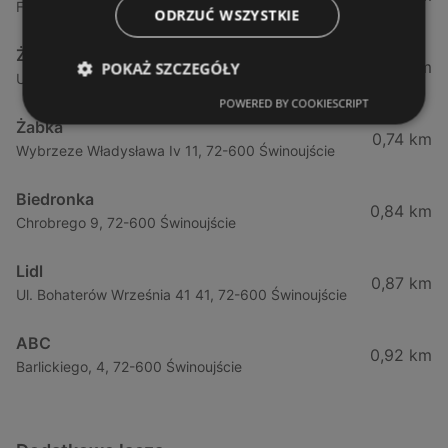
Fińska 4, 72-602 Świnoujście
ODRZUĆ WSZYSTKIE
Żabka
0,64 km
POKAŻ SZCZEGÓŁY
Ul. Barlickiego 4d / 2, 72-602 Świnoujście
POWERED BY COOKIESCRIPT
Żabka
0,74 km
Wybrzeze Władysława Iv 11, 72-600 Świnoujście
Biedronka
0,84 km
Chrobrego 9, 72-600 Świnoujście
Lidl
0,87 km
Ul. Bohaterów Września 41 41, 72-600 Świnoujście
ABC
0,92 km
Barlickiego, 4, 72-600 Świnoujście