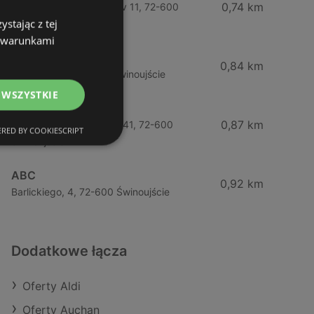
0,74 km
Wybrzeze Władysława Iv 11, 72-600
stając z tej
Świnoujście
z warunkami
Biedronka
0,84 km
Chrobrego 9, 72-600 Świnoujście
 WSZYSTKIE
Lidl
0,87 km
Ul. Bohaterów Września 41, 72-600
RED BY COOKIESCRIPT
Świnoujście
ABC
0,92 km
Barlickiego, 4, 72-600 Świnoujście
Dodatkowe łącza
Oferty Aldi
Oferty Auchan