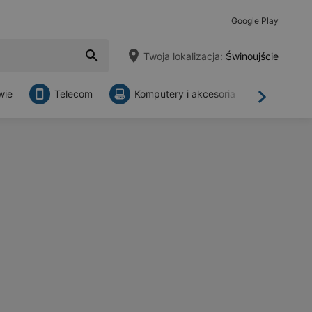
Google Play
Twoja lokalizacja:
Świnoujście
wie
Telecom
Komputery i akcesoria
Sklepy
Dalej