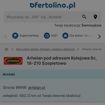
Twoja lokalizacja:
Świnoujście
Supermarkety
AGD
Dla domu i dla ogrodu
Wstecz
Dal
Wszystkie sklepy Arhelan i godziny otwarcia
Arhelan pod adre
Arhelan pod adresem Kolejowa 6c,
18-210 Szepietowo
Kontakt
Strona WWW:
arhelan.pl
odległość:
560,72 km od Twojej obecnej lokalizacji