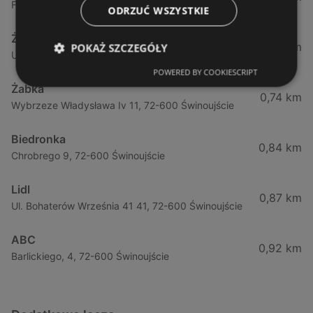
Fińska 4, 72-602 Świnoujście
ODRZUĆ WSZYSTKIE
Żabka
0,64 km
POKAŻ SZCZEGÓŁY
Ul. Barlickiego 4d / 2, 72-602 Świnoujście
POWERED BY COOKIESCRIPT
Żabka
0,74 km
Wybrzeze Władysława Iv 11, 72-600 Świnoujście
Biedronka
0,84 km
Chrobrego 9, 72-600 Świnoujście
Lidl
0,87 km
Ul. Bohaterów Września 41 41, 72-600 Świnoujście
ABC
0,92 km
Barlickiego, 4, 72-600 Świnoujście