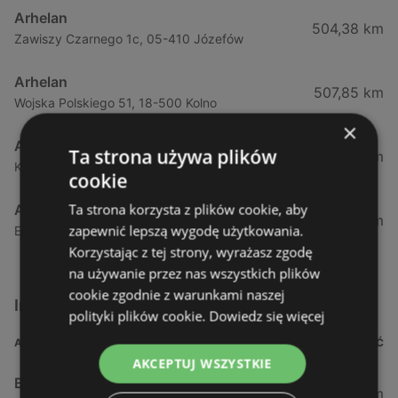
Arhelan
504,38 km
Zawiszy Czarnego 1c, 05-410 Józefów
Arhelan
507,85 km
Wojska Polskiego 51, 18-500 Kolno
×
Arhelan
Ta strona używa plików
508,96 km
Kolejowa 18, 05-074 Hipolitów
cookie
Ta strona korzysta z plików cookie, aby
Arhelan
518,02 km
zapewnić lepszą wygodę użytkowania.
Ełcka 4, 19-330 Stare Juchy
Korzystając z tej strony, wyrażasz zgodę
na używanie przez nas wszystkich plików
cookie zgodnie z warunkami naszej
Inne sklepy Supermarkety w pobliżu
polityki plików cookie.
Dowiedz się więcej
ADRES
ODLEGŁOŚĆ
AKCEPTUJ WSZYSTKIE
Biedronka
0,23 km