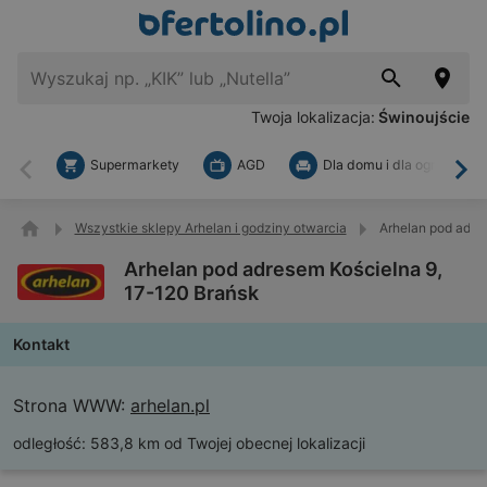
Twoja lokalizacja:
Świnoujście
Supermarkety
AGD
Dla domu i dla ogrodu
Wstecz
Dal
Wszystkie sklepy Arhelan i godziny otwarcia
Arhelan pod adre
Arhelan pod adresem Kościelna 9,
17-120 Brańsk
Kontakt
Strona WWW:
arhelan.pl
odległość:
583,8 km od Twojej obecnej lokalizacji