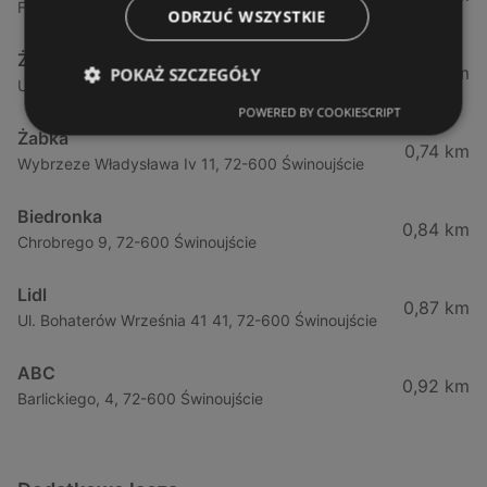
Fińska 4, 72-602 Świnoujście
ODRZUĆ WSZYSTKIE
Żabka
0,64 km
POKAŻ SZCZEGÓŁY
Ul. Barlickiego 4d / 2, 72-602 Świnoujście
POWERED BY COOKIESCRIPT
Żabka
0,74 km
Wybrzeze Władysława Iv 11, 72-600 Świnoujście
Biedronka
0,84 km
Chrobrego 9, 72-600 Świnoujście
Lidl
0,87 km
Ul. Bohaterów Września 41 41, 72-600 Świnoujście
ABC
0,92 km
Barlickiego, 4, 72-600 Świnoujście