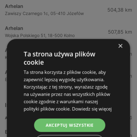
Arhelan
504,38 km
Zawiszy Czarnego 1c, 05-410 Józefów
Arhelan
507,85 km
Wojska Polskiego 51, 18-500 Kolno
×
Arhelan
Ta strona używa plików
508,96 km
Kolejowa 18, 05-074 Hipolitów
cookie
Ta strona korzysta z plików cookie, aby
Arhelan
518,02 km
zapewnić lepszą wygodę użytkowania.
Ełcka 4, 19-330 Stare Juchy
Korzystając z tej strony, wyrażasz zgodę
na używanie przez nas wszystkich plików
cookie zgodnie z warunkami naszej
Inne sklepy Supermarkety w pobliżu
polityki plików cookie.
Dowiedz się więcej
ADRES
ODLEGŁOŚĆ
AKCEPTUJ WSZYSTKIE
Biedronka
0,23 km