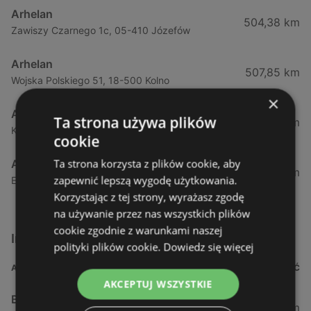
Arhelan
504,38 km
Zawiszy Czarnego 1c, 05-410 Józefów
Arhelan
507,85 km
Wojska Polskiego 51, 18-500 Kolno
×
Arhelan
Ta strona używa plików
508,96 km
Kolejowa 18, 05-074 Hipolitów
cookie
Ta strona korzysta z plików cookie, aby
Arhelan
518,02 km
zapewnić lepszą wygodę użytkowania.
Ełcka 4, 19-330 Stare Juchy
Korzystając z tej strony, wyrażasz zgodę
na używanie przez nas wszystkich plików
cookie zgodnie z warunkami naszej
Inne sklepy Supermarkety w pobliżu
polityki plików cookie.
Dowiedz się więcej
ADRES
ODLEGŁOŚĆ
AKCEPTUJ WSZYSTKIE
Biedronka
0,23 km