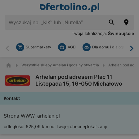
Twoja lokalizacja:
Świnoujście
Supermarkety
AGD
Dla domu i dla ogrodu
Wstecz
Dal
Wszystkie sklepy Arhelan i godziny otwarcia
Arhelan pod adre
Arhelan pod adresem Plac 11
Listopada 15, 16-050 Michałowo
Kontakt
Strona WWW:
arhelan.pl
odległość:
625,09 km od Twojej obecnej lokalizacji