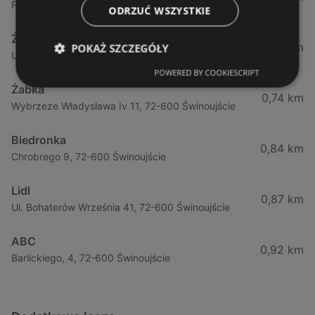
Fińska 4, 72-602 Świnoujście
ODRZUĆ WSZYSTKIE
Żabka
0,64 km
POKAŻ SZCZEGÓŁY
Ul. Barlickiego 4d / 2, 72-602 Świnoujście
POWERED BY COOKIESCRIPT
Żabka
0,74 km
Wybrzeze Władysława Iv 11, 72-600 Świnoujście
Biedronka
0,84 km
Chrobrego 9, 72-600 Świnoujście
Lidl
0,87 km
Ul. Bohaterów Września 41, 72-600 Świnoujście
ABC
0,92 km
Barlickiego, 4, 72-600 Świnoujście