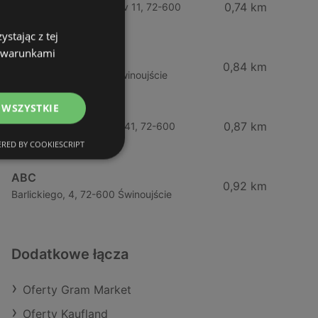
0,74 km
Wybrzeze Władysława Iv 11, 72-600
Świnoujście
stając z tej
z warunkami
Biedronka
0,84 km
Chrobrego 9, 72-600 Świnoujście
 WSZYSTKIE
Lidl
0,87 km
Ul. Bohaterów Września 41, 72-600
Świnoujście
RED BY COOKIESCRIPT
ABC
0,92 km
Barlickiego, 4, 72-600 Świnoujście
Dodatkowe łącza
Oferty Gram Market
Oferty Kaufland