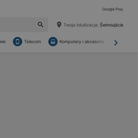
Google Play
Twoja lokalizacja:
Świnoujście
wie
Telecom
Komputery i akcesoria
Sklepy
Dalej