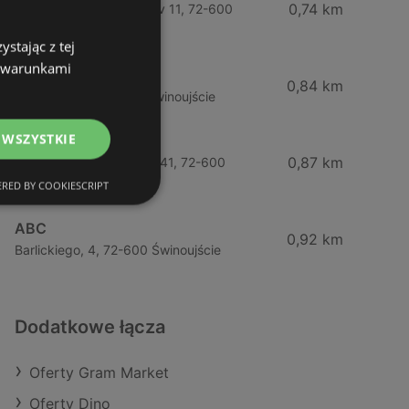
0,74 km
Wybrzeze Władysława Iv 11, 72-600
Świnoujście
stając z tej
z warunkami
Biedronka
0,84 km
Chrobrego 9, 72-600 Świnoujście
 WSZYSTKIE
Lidl
0,87 km
Ul. Bohaterów Września 41, 72-600
Świnoujście
RED BY COOKIESCRIPT
ABC
0,92 km
Barlickiego, 4, 72-600 Świnoujście
Dodatkowe łącza
Oferty Gram Market
Oferty Dino