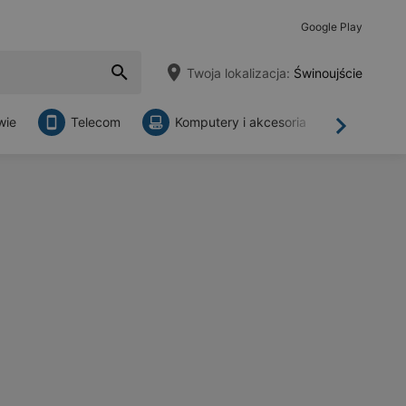
Google Play
Twoja lokalizacja:
Świnoujście
wie
Telecom
Komputery i akcesoria
Sklepy
Dalej