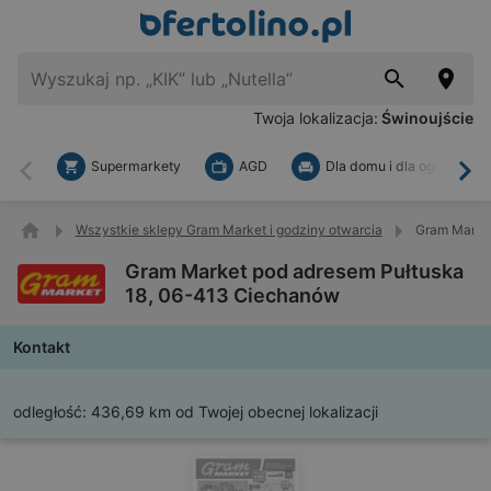
Twoja lokalizacja:
Świnoujście
Supermarkety
AGD
Dla domu i dla ogrodu
Wstecz
Dal
Wszystkie sklepy Gram Market i godziny otwarcia
Gram Market
Gram Market pod adresem Pułtuska
18, 06-413 Ciechanów
Kontakt
odległość:
436,69 km od Twojej obecnej lokalizacji