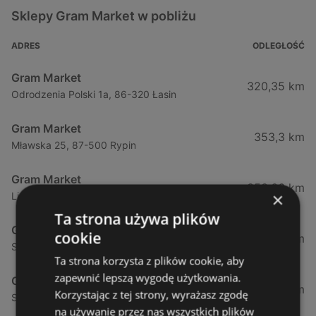
Sklepy Gram Market w pobliżu
ADRES
ODLEGŁOŚĆ
Gram Market
320,35 km
Odrodzenia Polski 1a, 86-320 Łasin
Gram Market
353,3 km
Mławska 25, 87-500 Rypin
Gram Market
353,66 km
×
Lissowskiego 45, 87-500 Rypin
Ta strona używa plików
Gram Market
cookie
356,05 km
Starowiejska 87, 87-603 Wielgie
Ta strona korzysta z plików cookie, aby
zapewnić lepszą wygodę użytkowania.
Gram Market
364,45 km
Korzystając z tej strony, wyrażasz zgodę
Stodólna 16, 87-610 Dobrzyń nad Wisłą
na używanie przez nas wszystkich plików