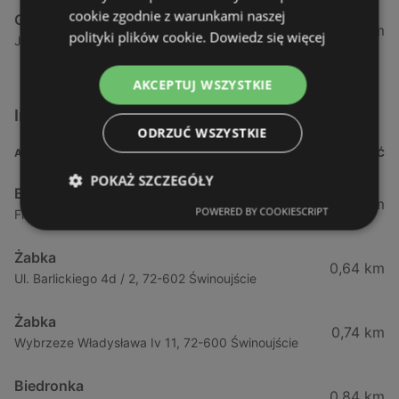
cookie zgodnie z warunkami naszej
Gram Market
376,11 km
polityki plików cookie.
Dowiedz się więcej
Jana Pawła Ii 38, 09-200 Sierpc
AKCEPTUJ WSZYSTKIE
Inne sklepy Supermarkety w pobliżu
ODRZUĆ WSZYSTKIE
ADRES
ODLEGŁOŚĆ
POKAŻ SZCZEGÓŁY
Biedronka
0,23 km
POWERED BY COOKIESCRIPT
Fińska 4, 72-602 Świnoujście
Żabka
0,64 km
Ul. Barlickiego 4d / 2, 72-602 Świnoujście
Żabka
0,74 km
Wybrzeze Władysława Iv 11, 72-600 Świnoujście
Biedronka
0,84 km