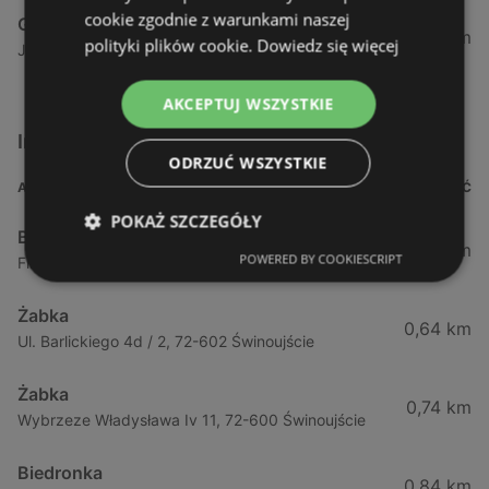
cookie zgodnie z warunkami naszej
Gram Market
376,11 km
polityki plików cookie.
Dowiedz się więcej
Jana Pawła Ii 38, 09-200 Sierpc
AKCEPTUJ WSZYSTKIE
Inne sklepy Supermarkety w pobliżu
ODRZUĆ WSZYSTKIE
ADRES
ODLEGŁOŚĆ
POKAŻ SZCZEGÓŁY
Biedronka
0,23 km
POWERED BY COOKIESCRIPT
Fińska 4, 72-602 Świnoujście
Żabka
0,64 km
Ul. Barlickiego 4d / 2, 72-602 Świnoujście
Żabka
0,74 km
Wybrzeze Władysława Iv 11, 72-600 Świnoujście
Biedronka
0,84 km