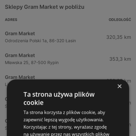
Sklepy Gram Market w pobliżu
ADRES
ODLEGŁOŚĆ
Gram Market
320,35 km
Odrodzenia Polski 1a, 86-320 Łasin
Gram Market
353,3 km
Mławska 25, 87-500 Rypin
Gram Market
353,66 km
×
Lissowskiego 45, 87-500 Rypin
Ta strona używa plików
Gram Market
cookie
356,05 km
Starowiejska 87, 87-603 Wielgie
Ta strona korzysta z plików cookie, aby
zapewnić lepszą wygodę użytkowania.
Gram Market
364,45 km
Korzystając z tej strony, wyrażasz zgodę
Stodólna 16, 87-610 Dobrzyń nad Wisłą
na używanie przez nas wszystkich plików