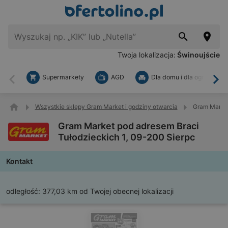
Twoja lokalizacja:
Świnoujście
Supermarkety
AGD
Dla domu i dla ogrodu
Wstecz
Dal
Wszystkie sklepy Gram Market i godziny otwarcia
Gram Market
Gram Market pod adresem Braci
Tułodzieckich 1, 09-200 Sierpc
Kontakt
odległość:
377,03 km od Twojej obecnej lokalizacji