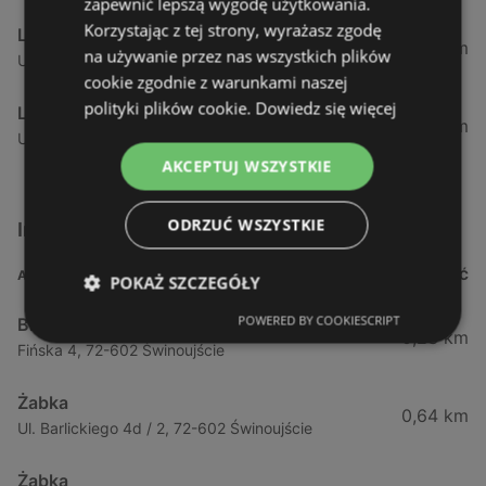
zapewnić lepszą wygodę użytkowania.
Korzystając z tej strony, wyrażasz zgodę
Lidl
43,12 km
na używanie przez nas wszystkich plików
Ul. Tarnowska 21 14a, 72-010 Police
cookie zgodnie z warunkami naszej
polityki plików cookie.
Dowiedz się więcej
Lidl
44,77 km
Ul. Wkrzańska 2 2, 72-010 Police
AKCEPTUJ WSZYSTKIE
ODRZUĆ WSZYSTKIE
Inne sklepy Supermarkety w pobliżu
ADRES
ODLEGŁOŚĆ
POKAŻ SZCZEGÓŁY
POWERED BY COOKIESCRIPT
Biedronka
0,23 km
Fińska 4, 72-602 Świnoujście
Żabka
0,64 km
Ul. Barlickiego 4d / 2, 72-602 Świnoujście
Żabka