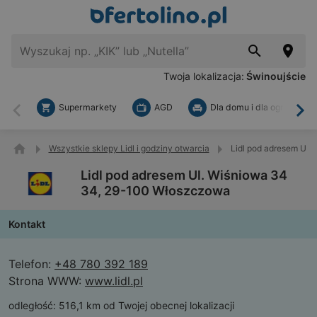
Twoja lokalizacja:
Świnoujście
Supermarkety
AGD
Dla domu i dla ogrodu
Wstecz
Dal
Wszystkie sklepy Lidl i godziny otwarcia
Lidl pod adresem Ul
Lidl pod adresem Ul. Wiśniowa 34
34, 29-100 Włoszczowa
Kontakt
Telefon:
+48 780 392 189
Strona WWW:
www.lidl.pl
odległość:
516,1 km od Twojej obecnej lokalizacji