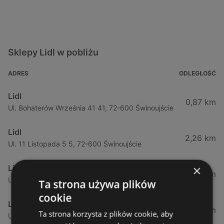
Sklepy Lidl w pobliżu
ADRES
ODLEGŁOŚĆ
Lidl
0,87 km
Ul. Bohaterów Września 41 41, 72-600 Świnoujście
Lidl
2,26 km
Ul. 11 Listopada 5 5, 72-600 Świnoujście
×
Lidl
12,37 km
Ul. Komunalna 1 1, 72-500 Międzyzdroje
Ta strona używa plików
cookie
Lidl
34,67 km
Ta strona korzysta z plików cookie, aby
Ul. Szczecińska 26 26, 72-400 Kamień Pomorski