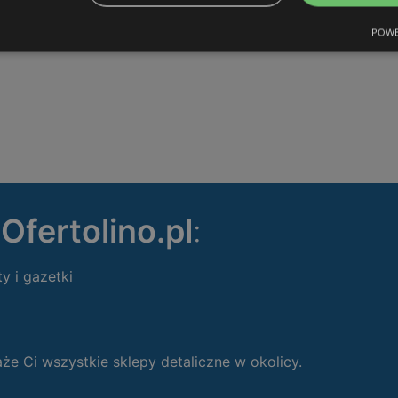
ODLEGŁOŚĆ:
414,07 km
POWE
ę
Ofertolino.pl
:
ty i gazetki
 Ci wszystkie sklepy detaliczne w okolicy.