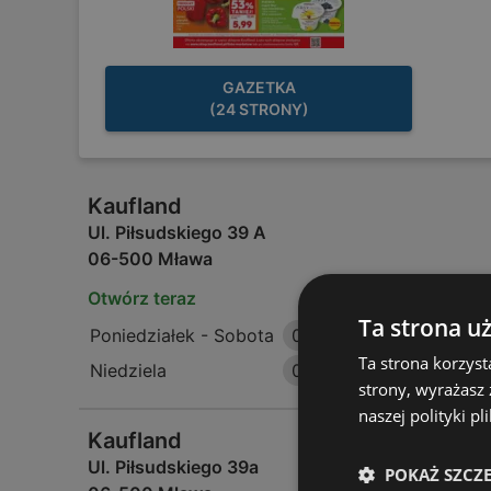
GAZETKA
(24 STRONY)
Kaufland
Ul. Piłsudskiego 39 A
06-500 Mława
Otwórz teraz
Ta strona u
Poniedziałek - Sobota
06:00
-
22:00
Ta strona korzyst
Niedziela
08:00
-
20:00
strony, wyrażasz
naszej polityki pl
Kaufland
Ul. Piłsudskiego 39a
POKAŻ SZCZ