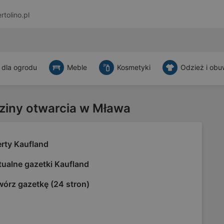
rtolino.pl
 dla ogrodu
Meble
Kosmetyki
Odzież i obu
ziny otwarcia w Mława
erty Kaufland
tualne gazetki Kaufland
wórz gazetkę (24 stron)