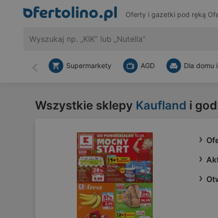
Oferty i gazetki pod ręką
Ofe
Supermarkety
AGD
Dla domu i
Wstecz
Wszystkie sklepy
Kaufland
i god
Of
Ak
Ot