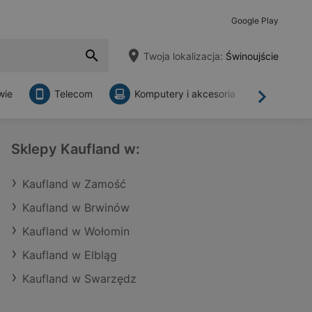
Google Play
Twoja lokalizacja:
Świnoujście
wie
Telecom
Komputery i akcesoria
Sklepy
Dalej
Sklepy Kaufland w:
Kaufland w Zamość
Kaufland w Brwinów
Kaufland w Wołomin
Kaufland w Elbląg
Kaufland w Swarzędz