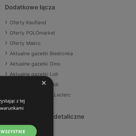
Dodatkowe łącza
Oferty Kaufland
Oferty POLOmarket
Oferty Makro
Aktualne gazetki Biedronka
Aktualne gazetki Dino
Aktualne gazetki Lidl
×
Aktualne gazetki Aldi
Aktualne gazetki E.Leclerc
stając z tej
z warunkami
Podobne sklepy detaliczne
 WSZYSTKIE
Oferty Action