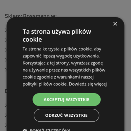
Sklepy Rossmann w:
×
Ta strona używa plików
Rossmann w Tarnów
cookie
Rossmann w Choroszcz
Ta strona korzysta z plików cookie, aby
Rossmann w Czarna Białostocka
zapewnić lepszą wygodę użytkowania.
Rossmann w Sokółka
Korzystając z tej strony, wyrażasz zgodę
na używanie przez nas wszystkich plików
Rossmann w Zblewo
cookie zgodnie z warunkami naszej
polityki plików cookie.
Dowiedz się więcej
Dodatkowe łącza
AKCEPTUJ WSZYSTKIE
Oferty Rossmann
ODRZUĆ WSZYSTKIE
Oferty Natura Drogerie
Oferty Drogeria Jasmin
POKAŻ SZCZEGÓŁY