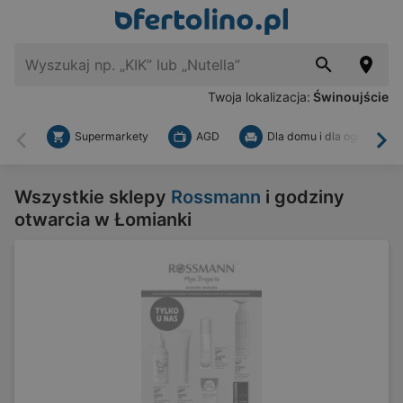
Twoja lokalizacja:
Świnoujście
Supermarkety
AGD
Dla domu i dla ogrodu
Wstecz
Dal
Wszystkie sklepy
Rossmann
i godziny
otwarcia w Łomianki