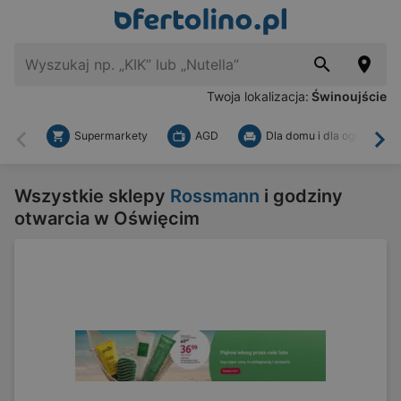
Twoja lokalizacja:
Świnoujście
Supermarkety
AGD
Dla domu i dla ogrodu
Wstecz
Dal
Wszystkie sklepy
Rossmann
i godziny
otwarcia w Oświęcim