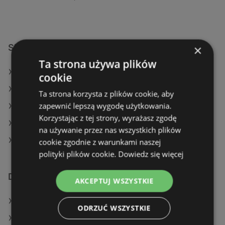
×
Sklepy Rossmann w:
Ta strona używa plików
Rossmann w Stronie Śląskie
cookie
Rossmann w Krasnystaw (Gmina)
Ta strona korzysta z plików cookie, aby
zapewnić lepszą wygodę użytkowania.
Rossmann w Skwierzyna
Korzystając z tej strony, wyrażasz zgodę
Rossmann w Góra Kalwaria
na używanie przez nas wszystkich plików
Rossmann w Buk
cookie zgodnie z warunkami naszej
polityki plików cookie.
Dowiedz się więcej
Dodatkowe łącza
AKCEPTUJ WSZYSTKIE
Oferty Rossmann
ODRZUĆ WSZYSTKIE
Oferty Natura Drogerie