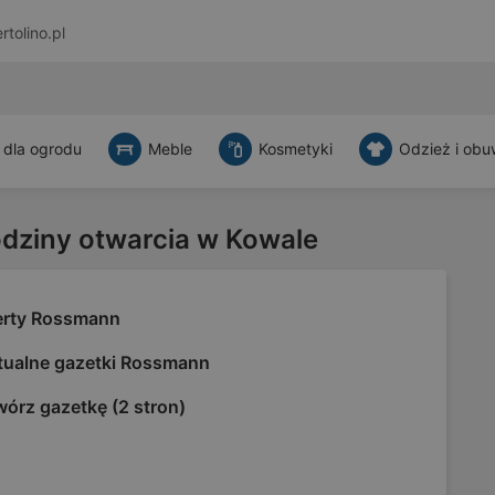
rtolino.pl
 dla ogrodu
Meble
Kosmetyki
Odzież i obu
odziny otwarcia w Kowale
erty Rossmann
tualne gazetki Rossmann
órz gazetkę (2 stron)