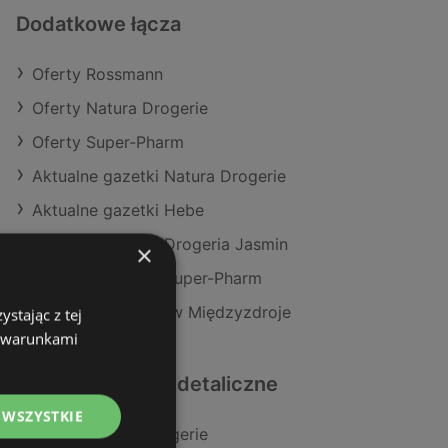
Dodatkowe łącza
Oferty Rossmann
Oferty Natura Drogerie
Oferty Super-Pharm
Aktualne gazetki Natura Drogerie
Aktualne gazetki Hebe
Aktualne gazetki Drogeria Jasmin
×
Aktualne gazetki Super-Pharm
Sklepy Rossmann w Międzyzdroje
stając z tej
z warunkami
Podobne sklepy detaliczne
 WSZYSTKIE
Oferty Natura Drogerie