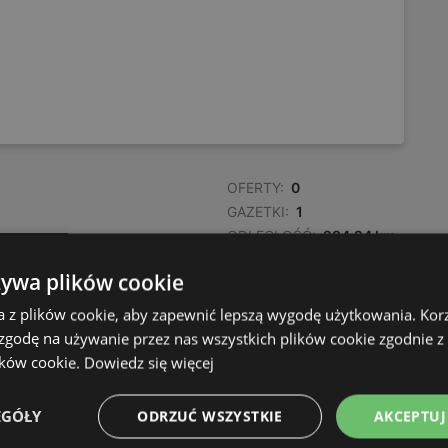
OFERTY:
0
GAZETKI:
1
ODLEGŁOŚĆ:
284,24 km
żywa plików cookie
OFERTY:
0
a z plików cookie, aby zapewnić lepszą wygodę użytkowania. Korzy
GAZETKI:
1
 zgodę na używanie przez nas wszystkich plików cookie zgodnie 
ODLEGŁOŚĆ:
285,64 km
ików cookie.
Dowiedz się więcej
EGÓŁY
ODRZUĆ WSZYSTKIE
AKCEPTUJ
OFERTY:
0
GAZETKI:
1