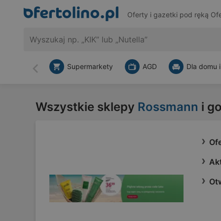
Oferty i gazetki pod ręką
Ofe
Supermarkety
AGD
Dla domu i
Wstecz
Wszystkie sklepy
Rossmann
i g
Of
Ak
Otw