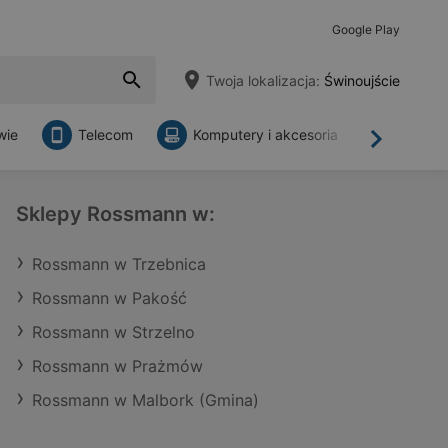
Google Play
Twoja lokalizacja:
Świnoujście
wie
Telecom
Komputery i akcesoria
Sklepy
Dalej
Sklepy Rossmann w:
Rossmann w Trzebnica
Rossmann w Pakość
Rossmann w Strzelno
Rossmann w Prażmów
Rossmann w Malbork (Gmina)