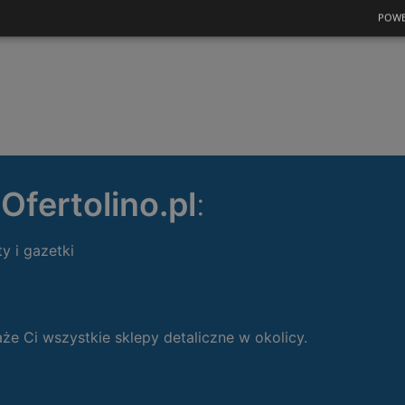
ODLEGŁOŚĆ:
286,34 km
POWE
ę
Ofertolino.pl
:
ty i gazetki
 Ci wszystkie sklepy detaliczne w okolicy.