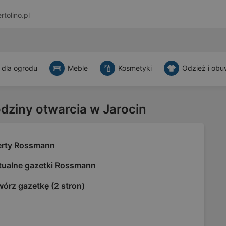
rtolino.pl
 dla ogrodu
Meble
Kosmetyki
Odzież i obu
odziny otwarcia w Jarocin
erty Rossmann
tualne gazetki Rossmann
órz gazetkę (2 stron)