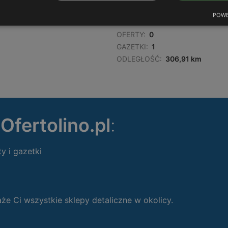
POWE
OFERTY:
0
GAZETKI:
1
ODLEGŁOŚĆ:
306,91 km
ę
Ofertolino.pl
:
ty i gazetki
 Ci wszystkie sklepy detaliczne w okolicy.