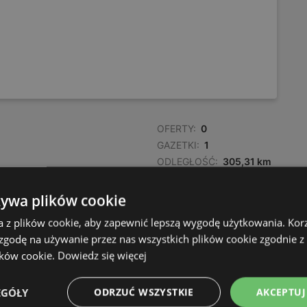
OFERTY:
0
GAZETKI:
1
ODLEGŁOŚĆ:
305,31 km
żywa plików cookie
OFERTY:
0
a z plików cookie, aby zapewnić lepszą wygodę użytkowania. Korzy
GAZETKI:
1
 zgodę na używanie przez nas wszystkich plików cookie zgodnie 
ODLEGŁOŚĆ:
305,37 km
ików cookie.
Dowiedz się więcej
EGÓŁY
ODRZUĆ WSZYSTKIE
AKCEPTUJ