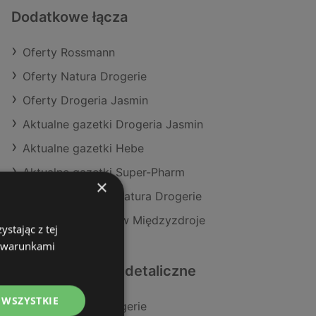
Dodatkowe łącza
Oferty Rossmann
Oferty Natura Drogerie
Oferty Drogeria Jasmin
Aktualne gazetki Drogeria Jasmin
Aktualne gazetki Hebe
Aktualne gazetki Super-Pharm
×
Aktualne gazetki Natura Drogerie
Sklepy Rossmann w Międzyzdroje
stając z tej
z warunkami
Podobne sklepy detaliczne
 WSZYSTKIE
Oferty Natura Drogerie