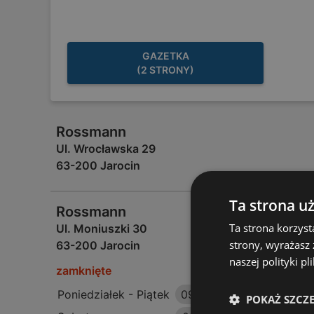
GAZETKA
(2 STRONY)
Rossmann
Ul. Wrocławska 29
63-200 Jarocin
Ta strona u
Rossmann
Ta strona korzyst
Ul. Moniuszki 30
strony, wyrażasz
63-200 Jarocin
naszej polityki pl
zamknięte
Poniedziałek - Piątek
09:00
-
20:00
POKAŻ SZCZ