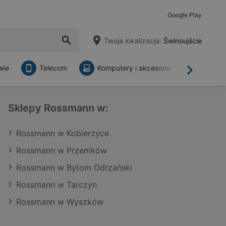
Google Play
Twoja lokalizacja:
Świnoujście
wie
Telecom
Komputery i akcesoria
Sklepy
Dalej
Sklepy Rossmann w:
Rossmann w Kobierzyce
Rossmann w Przemków
Rossmann w Bytom Odrzański
Rossmann w Tarczyn
Rossmann w Wyszków