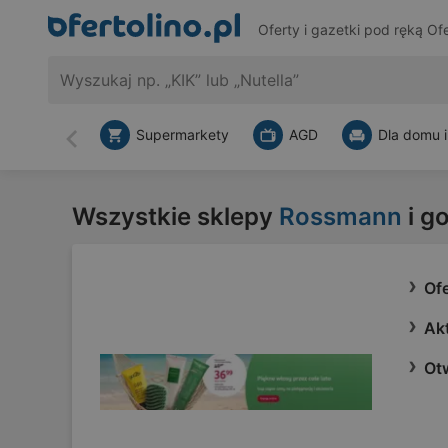
Oferty i gazetki pod ręką
Ofe
Supermarkety
AGD
Dla domu i
Wstecz
Wszystkie sklepy
Rossmann
i g
Of
Ak
Otw