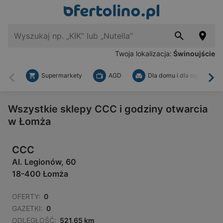
Twoja lokalizacja:
Świnoujście
Supermarkety
AGD
Dla domu i dla ogrodu
Wstecz
Dal
Wszystkie sklepy CCC i godziny otwarcia
w Łomża
CCC
Al. Legionów, 60
18-400 Łomża
OFERTY:
0
GAZETKI:
0
ODLEGŁOŚĆ:
521,65 km