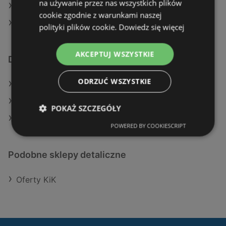
na używanie przez nas wszystkich plików
CCC w Olkusz
cookie zgodnie z warunkami naszej
CCC w Przemyśl
polityki plików cookie.
Dowiedz się więcej
AKCEPTUJ WSZYSTKIE
Dodatkowe łącza
ODRZUĆ WSZYSTKIE
Oferty KiK
Aktualne gazetki KiK
POKAŻ SZCZEGÓŁY
Sklepy CCC w Police
POWERED BY COOKIESCRIPT
Podobne sklepy detaliczne
Oferty KiK