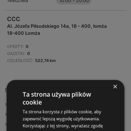
Niedziela
10:00
-
20:00
CCC
Al. Józefa Piłsudskiego 14a, 18 - 400, łomża
18-400 Łomża
OFERTY:
0
GAZETKI:
0
ODLEGŁOŚĆ:
522,74 km
×
Sklepy CCC w:
Ta strona używa plików
cookie
CCC w Brwinów
Ta strona korzysta z plików cookie, aby
CCC w Kęty
zapewnić lepszą wygodę użytkowania.
CCC w Miechów
Korzystając z tej strony, wyrażasz zgodę