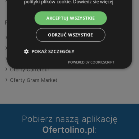
Aktualne gazetki Dino
polityki plików cookie.
Dowiedz się więcej
AKCEPTUJ WSZYSTKIE
Podobne sklepy detaliczne
ODRZUĆ WSZYSTKIE
Oferty Kaufland
Oferty Action
POKAŻ SZCZEGÓŁY
Oferty Aldi
POWERED BY COOKIESCRIPT
Oferty Carrefour
Oferty Gram Market
Pobierz naszą aplikację
Ofertolino.pl
: