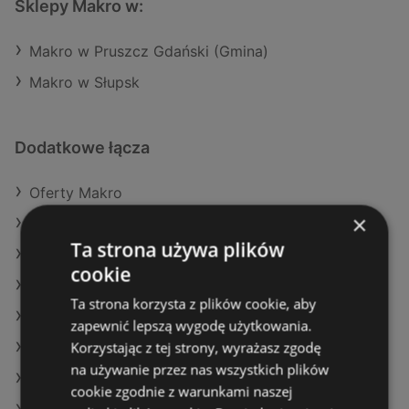
Sklepy Makro w:
Makro w Pruszcz Gdański (Gmina)
Makro w Słupsk
Dodatkowe łącza
Oferty Makro
×
Oferty Dealz
Ta strona używa plików
Oferty Delikatesy Centrum
cookie
Aktualne gazetki Netto
Ta strona korzysta z plików cookie, aby
Aktualne gazetki Eurocash
zapewnić lepszą wygodę użytkowania.
Korzystając z tej strony, wyrażasz zgodę
Aktualne gazetki Auchan
na używanie przez nas wszystkich plików
Aktualne gazetki Selgros
cookie zgodnie z warunkami naszej