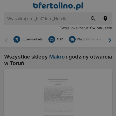
Twoja lokalizacja:
Świnoujście
Supermarkety
AGD
Dla domu i dla ogrodu
Wstecz
Dal
Wszystkie sklepy
Makro
i godziny otwarcia
w Toruń