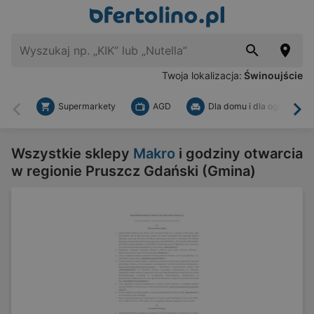
Twoja lokalizacja:
Świnoujście
Supermarkety
AGD
Dla domu i dla ogrodu
Wstecz
Dal
Wszystkie sklepy
Makro
i godziny otwarcia
w regionie Pruszcz Gdański (Gmina)