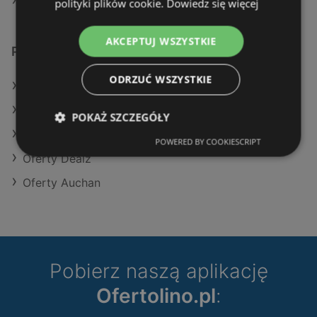
Aktualne gazetki E.Leclerc
polityki plików cookie.
Dowiedz się więcej
AKCEPTUJ WSZYSTKIE
Podobne sklepy detaliczne
ODRZUĆ WSZYSTKIE
Oferty POLOmarket
Oferty Action
POKAŻ SZCZEGÓŁY
Oferty Dino
POWERED BY COOKIESCRIPT
Oferty Dealz
Oferty Auchan
Pobierz naszą aplikację
Ofertolino.pl
: