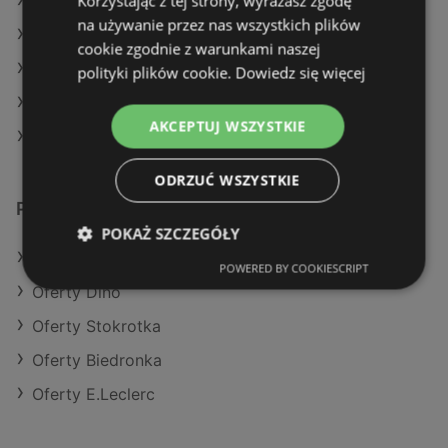
Korzystając z tej strony, wyrażasz zgodę
Aktualne gazetki Lidl
na używanie przez nas wszystkich plików
Aktualne gazetki Makro
cookie zgodnie z warunkami naszej
Aktualne gazetki Gram Market
polityki plików cookie.
Dowiedz się więcej
Aktualne gazetki Netto
AKCEPTUJ WSZYSTKIE
Sklepy Eurocash w Kamień Pomorski
ODRZUĆ WSZYSTKIE
Podobne sklepy detaliczne
POKAŻ SZCZEGÓŁY
Oferty Aldi
POWERED BY COOKIESCRIPT
Oferty Dino
Oferty Stokrotka
Oferty Biedronka
Oferty E.Leclerc