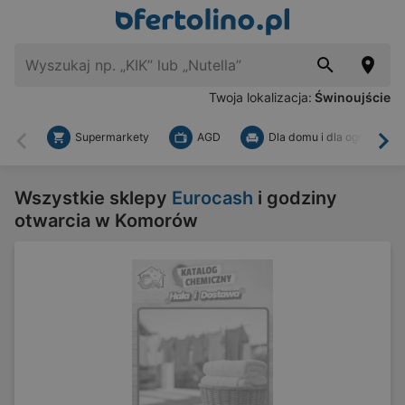
Twoja lokalizacja:
Świnoujście
Supermarkety
AGD
Dla domu i dla ogrodu
Wstecz
Dal
Wszystkie sklepy
Eurocash
i godziny
otwarcia w Komorów