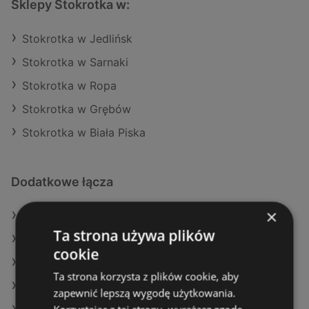
Sklepy Stokrotka w:
Stokrotka w Jedlińsk
Stokrotka w Sarnaki
Stokrotka w Ropa
Stokrotka w Grębów
Stokrotka w Biała Piska
Dodatkowe łącza
×
Oferty Stokrotka
Ta strona używa plików
Oferty Delikatesy Centrum
cookie
Oferty E.Leclerc
Ta strona korzysta z plików cookie, aby
Aktualne gazetki Eurocash
zapewnić lepszą wygodę użytkowania.