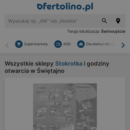
Twoja lokalizacja:
Świnoujście
Supermarkety
AGD
Dla domu i dla ogrodu
Wstecz
Dal
Wszystkie sklepy
Stokrotka
i godziny
otwarcia w Świętajno