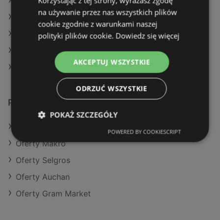
Korzystając z tej strony, wyrażasz zgodę
Aktualne gazetki Dealz
na używanie przez nas wszystkich plików
Aktualne gazetki POLOmarket
cookie zgodnie z warunkami naszej
Aktualne gazetki Action
polityki plików cookie.
Dowiedz się więcej
Aktualne gazetki Netto
AKCEPTUJ WSZYSTKIE
Sklepy Stokrotka w Police
ODRZUĆ WSZYSTKIE
Podobne sklepy detaliczne
POKAŻ SZCZEGÓŁY
Oferty Action
POWERED BY COOKIESCRIPT
Oferty Makro
Oferty Selgros
Oferty Auchan
Oferty Gram Market