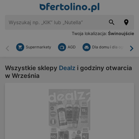
Twoja lokalizacja:
Świnoujście
Supermarkety
AGD
Dla domu i dla ogrodu
Wstecz
Dal
Wszystkie sklepy
Dealz
i godziny otwarcia
w Września